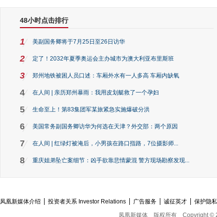
48小时点击排行
1
美副国务卿将于7月25日至26日访华
2
定了！2032年夏季奥运会主办城市为澳大利亚布里斯班
3
郑州地铁被困人员口述：车厢外水有一人多高 车厢内缺氧
4
在人间 | 亲历郑州暴雨：我用皮划艇救了一个孕妇
5
生命至上！第83集团军某旅紧急实施爆破分洪
6
美国常务副国务卿访华为何选在天津？外交部：两个原因
7
在人间 | 红绿灯被淹后，小男孩在路口指路，7位摄影师...
8
重庆姐弟坠亡案细节：凶手欲靠悲情蒙混 警方现场勘察发现...
凤凰新媒体介绍
投资者关系 Investor Relations
广告服务
诚征英才
保护隐
凤凰新媒体
版权所有
Copyright © 