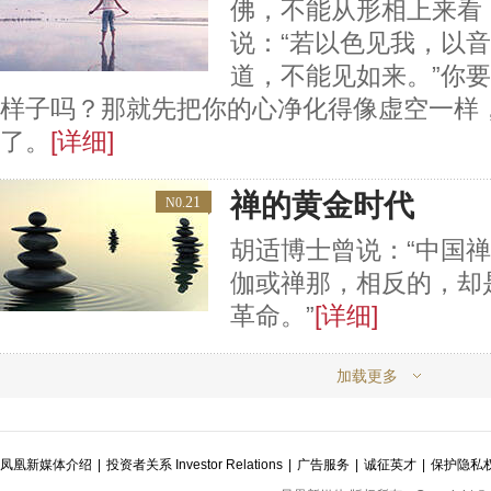
佛，不能从形相上来看
说：“若以色见我，以
道，不能见如来。”你
样子吗？那就先把你的心净化得像虚空一样
了。
[详细]
禅的黄金时代
21
N0.
胡适博士曾说：“中国
伽或禅那，相反的，却
革命。”
[详细]
加载更多
凤凰新媒体介绍
|
投资者关系 Investor Relations
|
广告服务
|
诚征英才
|
保护隐私