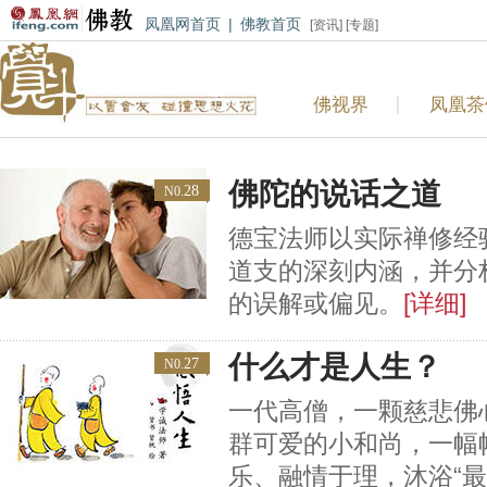
凤凰网首页
|
佛教首页
[
资讯
] [
专题
]
佛视界
凤凰茶
佛陀的说话之道
28
N0.
德宝法师以实际禅修经
道支的深刻内涵，并分
的误解或偏见。
[详细]
什么才是人生？
27
N0.
一代高僧，一颗慈悲佛
群可爱的小和尚，一幅
乐、融情于理，沐浴“最