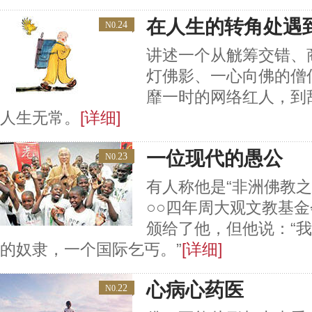
在人生的转角处遇
24
N0.
讲述一个从觥筹交错、
灯佛影、一心向佛的僧
靡一时的网络红人，到
人生无常。
[详细]
一位现代的愚公
23
N0.
有人称他是“非洲佛教之
○○四年周大观文教基
颁给了他，但他说：“
的奴隶，一个国际乞丐。”
[详细]
心病心药医
22
N0.