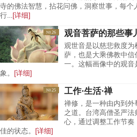
寺的佛法智慧，拈花问佛，洞察世事，每个
行...
[详细]
观音菩萨的那些事
26
N0.
观世音是以慈悲救度为
萨，也是大乘佛教中信
一。这幅画像中的观音
象。
[详细]
工作·生活·禅
25
N0.
禅修，是一种由内到外
之道。台湾高僧圣严法
心，通过调整工作节奏
佳的状态。
[详细]