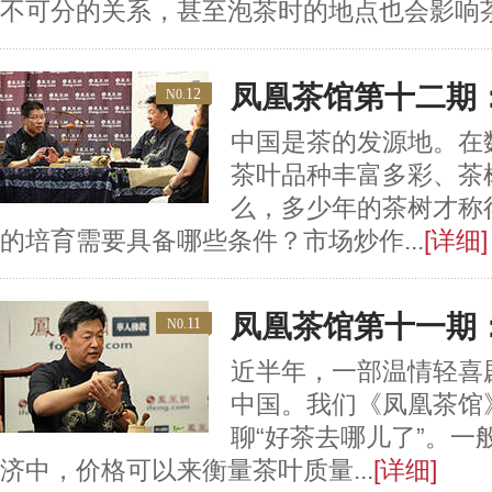
不可分的关系，甚至泡茶时的地点也会影响
凤凰茶馆第十二期
12
N0.
中国是茶的发源地。在
茶叶品种丰富多彩、茶
么，多少年的茶树才称
的培育需要具备哪些条件？市场炒作...
[详细]
凤凰茶馆第十一期
11
N0.
近半年，一部温情轻喜
中国。我们《凤凰茶馆
聊“好茶去哪儿了”。一
济中，价格可以来衡量茶叶质量...
[详细]