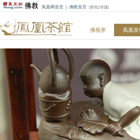
凤凰网首页
|
佛教首页
[
资讯
] [
专题
]
佛视界
凤凰茶