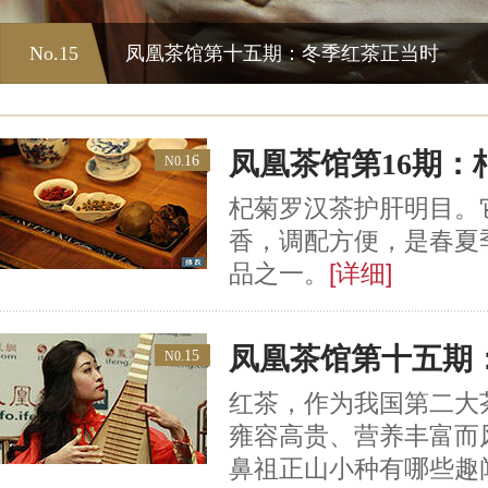
No.15
凤凰茶馆第十五期：冬季红茶正当时
凤凰茶馆第16期：
16
N0.
杞菊罗汉茶护肝明目。
香，调配方便，是春夏
品之一。
[详细]
凤凰茶馆第十五期
15
N0.
红茶，作为我国第二大
雍容高贵、营养丰富而
鼻祖正山小种有哪些趣