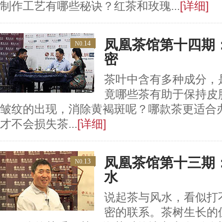
制作工艺有哪些秘诀？红茶和玫瑰...
[详细]
凤凰茶馆第十四期
14
N0.
密
茶叶中含有多种成分，
竟哪些茶有助于保持皮
皱纹的出现，消除黄褐斑呢？哪款茶更适合
才不会损失茶...
[详细]
凤凰茶馆第十三期
13
N0.
水
说起茶与风水，看似打
密的联系。茶树生长的