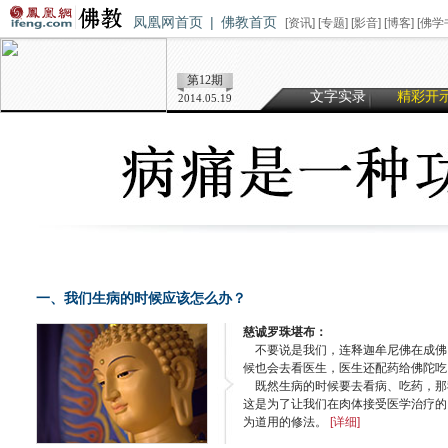
凤凰网首页
|
佛教首页
[
资讯
] [
专题
] [
影音
] [
博客
] [
佛学
第12期
文字实录
精彩开
2014.05.19
一、我们生病的时候应该怎么办？
慈诚罗珠堪布：
不要说是我们，连释迦牟尼佛在成佛
候也会去看医生，医生还配药给佛陀吃
既然生病的时候要去看病、吃药，那
这是为了让我们在肉体接受医学治疗的
为道用的修法。
[详细]