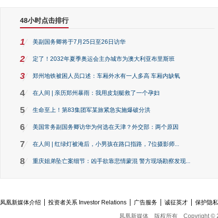
48小时点击排行
1
美副国务卿将于7月25日至26日访华
2
定了！2032年夏季奥运会主办城市为澳大利亚布里斯班
3
郑州地铁被困人员口述：车厢外水有一人多高 车厢内缺氧
4
在人间 | 亲历郑州暴雨：我用皮划艇救了一个孕妇
5
生命至上！第83集团军某旅紧急实施爆破分洪
6
美国常务副国务卿访华为何选在天津？外交部：两个原因
7
在人间 | 红绿灯被淹后，小男孩在路口指路，7位摄影师...
8
重庆姐弟坠亡案细节：凶手欲靠悲情蒙混 警方现场勘察发现...
凤凰新媒体介绍
投资者关系 Investor Relations
广告服务
诚征英才
保护隐
凤凰新媒体
版权所有
Copyright © 