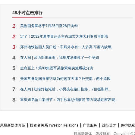
48小时点击排行
1
美副国务卿将于7月25日至26日访华
2
定了！2032年夏季奥运会主办城市为澳大利亚布里斯班
3
郑州地铁被困人员口述：车厢外水有一人多高 车厢内缺氧
4
在人间 | 亲历郑州暴雨：我用皮划艇救了一个孕妇
5
生命至上！第83集团军某旅紧急实施爆破分洪
6
美国常务副国务卿访华为何选在天津？外交部：两个原因
7
在人间 | 红绿灯被淹后，小男孩在路口指路，7位摄影师...
8
重庆姐弟坠亡案细节：凶手欲靠悲情蒙混 警方现场勘察发现...
凤凰新媒体介绍
投资者关系 Investor Relations
广告服务
诚征英才
保护隐
凤凰新媒体
版权所有
Copyright © 