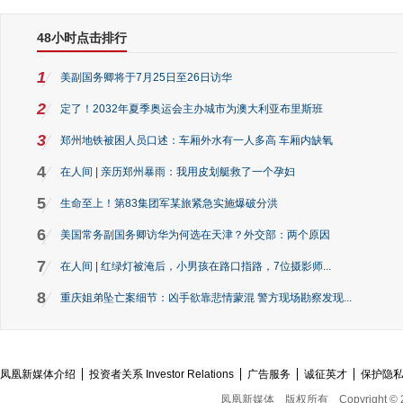
48小时点击排行
1
美副国务卿将于7月25日至26日访华
2
定了！2032年夏季奥运会主办城市为澳大利亚布里斯班
3
郑州地铁被困人员口述：车厢外水有一人多高 车厢内缺氧
4
在人间 | 亲历郑州暴雨：我用皮划艇救了一个孕妇
5
生命至上！第83集团军某旅紧急实施爆破分洪
6
美国常务副国务卿访华为何选在天津？外交部：两个原因
7
在人间 | 红绿灯被淹后，小男孩在路口指路，7位摄影师...
8
重庆姐弟坠亡案细节：凶手欲靠悲情蒙混 警方现场勘察发现...
凤凰新媒体介绍
投资者关系 Investor Relations
广告服务
诚征英才
保护隐
凤凰新媒体
版权所有
Copyright © 