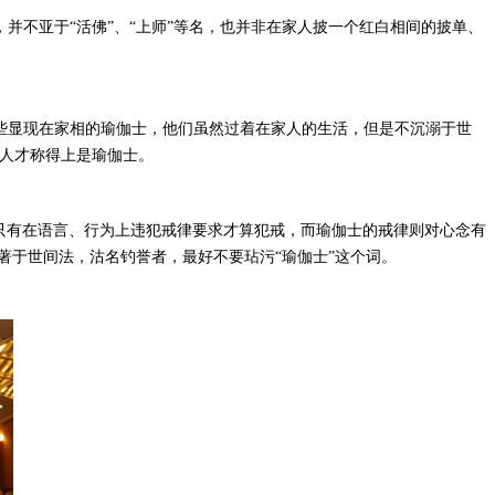
，并不亚于“活佛”、“上师”等名，也并非在家人披一个红白相间的披单、
那些显现在家相的瑜伽士，他们虽然过着在家人的生活，但是不沉溺于世
人才称得上是瑜伽士。
，只有在语言、行为上违犯戒律要求才算犯戒，而瑜伽士的戒律则对心念有
著于世间法，沽名钓誉者，最好不要玷污“瑜伽士”这个词。