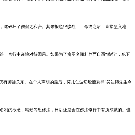
，遂破坏了僧伽之和合。其果报也很惨烈——命终之后，直接堕入地
维，言行中谨慎对待因果。如果为了贪图名闻利养而自谓“修行”，犯下
仍有师徒关系。在个人声明的最后，莫扎仁波切殷殷劝导“吴达镕先生今
名利的欲念，精勤闻思修法，日后还是会在佛法修行中有所成就的。也