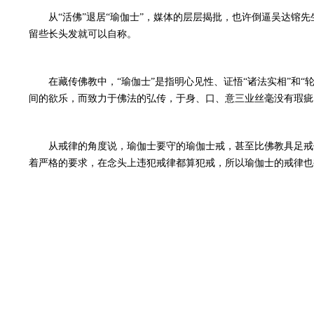
从“活佛”退居“瑜伽士”，媒体的层层揭批，也许倒逼吴达镕
留些长头发就可以自称。
在藏传佛教中，“瑜伽士”是指明心见性、证悟“诸法实相”和
间的欲乐，而致力于佛法的弘传，于身、口、意三业丝毫没有瑕疵
从戒律的角度说，瑜伽士要守的瑜伽士
戒，甚至比佛教具足戒
着严格的要求，在念头上违犯戒律都算犯戒，所以瑜伽士的戒律也