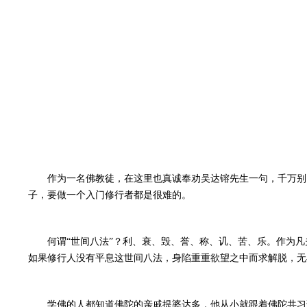
作为一名佛教徒，在这里也真诚奉劝吴达镕先生一句，千万别以
子，要做一个入门修行者都是很难的。
何谓“世间八法”？利、衰、毁、誉、称、讥、苦、乐。作为
如果修行人没有平息这世间八法，身陷重重欲望之中而求解脱，无
学佛的人都知道佛陀的亲戚提婆达多，他从小就跟着佛陀共习