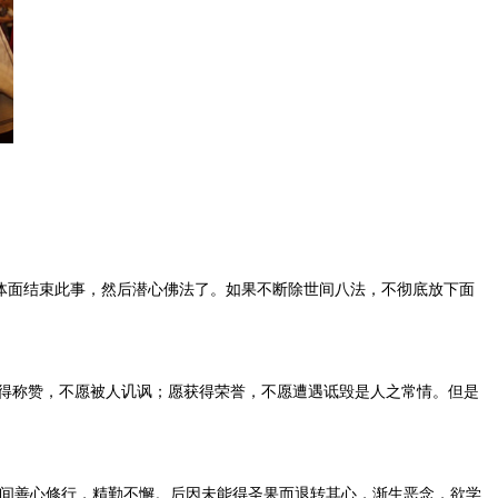
能体面结束此事，然后潜心佛法了。如果不断除世间八法，不彻底放下面
获得称赞，不愿被人讥讽；愿获得荣誉，不愿遭遇诋毁是人之常情。但是
间善心修行，精勤不懈。后因未能得圣果而退转其心，渐生恶念，欲学