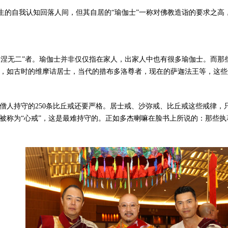
先生的自我认知回落人间，但其自居的“瑜伽士”一称对佛教造诣的要求之高
“轮涅无二”者。瑜伽士并非仅仅指在家人，出家人中也有很多瑜伽士。而
，如古时的维摩诘居士，当代的措布多洛尊者，现在的萨迦法王等，这些
僧人持守的250条比丘戒还要严格。居士戒、沙弥戒、比丘戒这些戒律
被称为“心戒”，这是最难持守的。正如多杰喇嘛在脸书上所说的：那些执