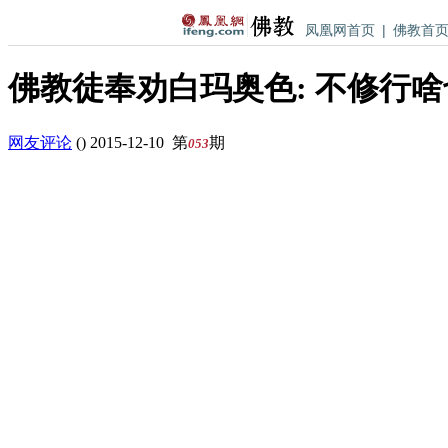
凤凰网首页
|
佛教首
佛教徒奉劝白玛奥色: 不修行啥
网友评论
(
)
2015-12-10
第
期
053