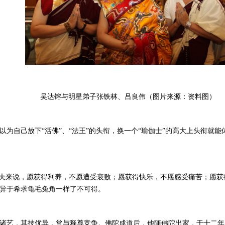
吴达镕与明星弟子张铁林、吕良伟（图片来源：资料图）
为自己放下“活佛”、“法王”的头衔，换一个“瑜伽士”的高大上头衔就
凡夫来说，愿获得利养，不愿遭受衰败；愿获得快乐，不愿感受痛苦；愿
异于希求龟毛兔角一样了不可得。
诸艺，其技优异，常与释尊竞争。佛陀成道后，他随佛陀出家，于十二年