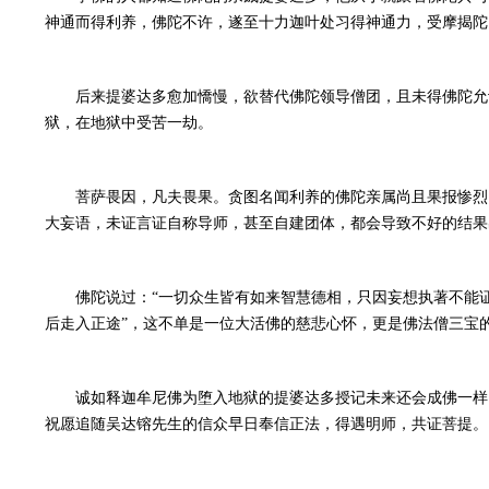
神通而得利养，佛陀不许，遂至十力迦叶处习得神通力，受摩揭陀
后来提婆达多愈加憍慢，欲替代佛陀领导僧团，且未得佛陀允
狱，在地狱中受苦一劫。
菩萨畏因，凡夫畏果。贪图名闻利养的佛陀亲属尚且果报惨烈
大妄语，未证言证自称导师，甚至自建团体，都会导致不好的结果
佛陀说过：“一切众生皆有如来智慧德相，只因妄想执著不能
后走入正途”，这不单是一位大活佛的慈悲心怀，更是佛法僧三宝
诚如释迦牟尼佛为堕入地狱的提婆达多授记未来还会成佛一样
祝愿追随吴达镕先生的信众早日奉信正法，得遇明师，共证菩提。