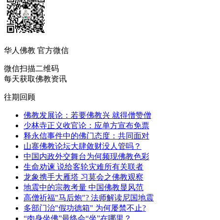
华人佛教 官方微信
微信扫描二维码
每天获取佛教资讯
往期回顾
佛教发展论：若要佛教兴 就得僧赞僧
少林寺正义收官论：应单方宣布免票
释永信事件中的佛门态度：共同面对
山寨佛教论坛大肆敛财没人管吗？
中国内政外交舞台为何频现佛教色彩
生命劝谏 说给客轮灾难所有关联者
龙象携手大雁塔 习莫会之佛教观察
地震中的宗教考量 中国佛教显风范
高僧祈福"马后炮"? 法师解读尼国地震
多部门治"假功德箱" 为何屡禁不止?
“肉身坐佛”最终会“坐”在哪里？