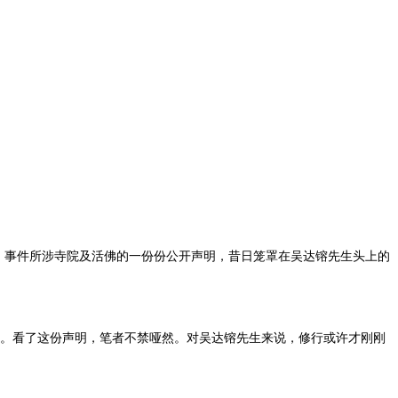
局，事件所涉寺院及活佛的一份份公开声明，昔日笼罩在吴达镕先生头上的
情”。看了这份声明，笔者不禁哑然。对吴达镕先生来说，修行或许才刚刚