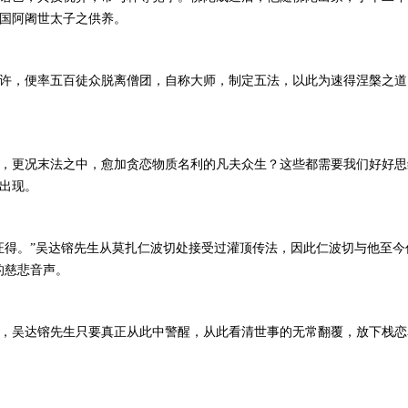
国阿阇世太子之供养。
许，便率五百徒众脱离僧团，自称大师，制定五法，以此为速得涅槃之道
，更况末法之中，愈加贪恋物质名利的凡夫众生？这些都需要我们好好思
出现。
证得。”吴达镕先生从莫扎仁波切处接受过灌顶传法，因此仁波切与他至今
的慈悲音声。
，吴达镕先生只要真正从此中警醒，从此看清世事的无常翻覆，放下栈恋