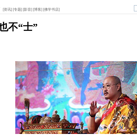
页
[
资讯
] [
专题
] [
影音
] [
博客
] [
佛学书店
]
也不“士”