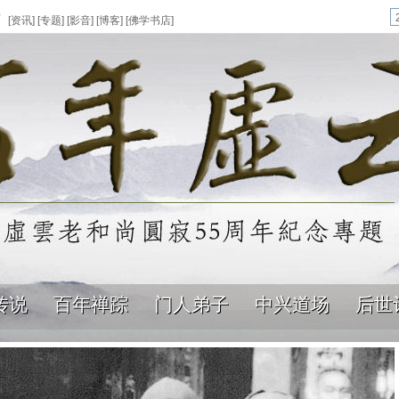
页
[
资讯
] [
专题
] [
影音
] [
博客
] [
佛学书店
]
传说
百年禅踪
门人弟子
中兴道场
后世