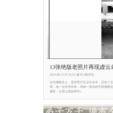
13张绝版老照片再现虚云
2014-08-15 07:34
0
人参与
0
条评论
近代佛教史上，坚持苦行长达百余年，历坐十
师。他一生经历传奇，堪称一部活的中国佛教近
摄影：云居山真如禅寺）