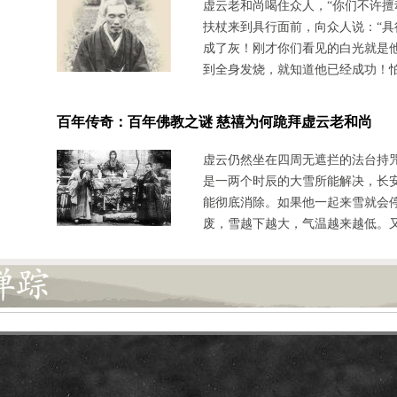
虚云老和尚喝住众人，“你们不许擅
扶杖来到具行面前，向众人说：“
成了灰！刚才你们看见的白光就是
到全身发烧，就知道他已经成功！
百年传奇：百年佛教之谜 慈禧为何跪拜虚云老和尚
虚云仍然坐在四周无遮拦的法台持
是一两个时辰的大雪所能解决，长
能彻底消除。如果他一起来雪就会
废，雪越下越大，气温越来越低。