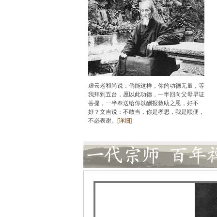
虚云老和尚说：倘能这样，你的功德无量，等
我拜到五台，愿以此功德，一半回向父母早证
菩提，一半奉送给你以酬报救助之恩，好不
好？文吉说：不敢当，你是孝思，我是顺便，
不必表谢。
[详细]