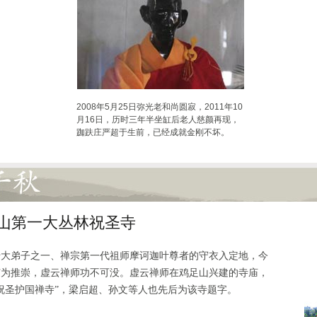
2008年5月25日弥光老和尚圆寂，2011年10
月16日，历时三年半坐缸后老人慈颜再现，
跏趺庄严超于生前，已经成就金刚不坏。
足山第一大丛林祝圣寺
十大弟子之一、禅宗第一代祖师摩诃迦叶尊者的守衣入定地，今
广为推崇，虚云禅师功不可没。虚云禅师在鸡足山兴建的寺庙，
祝圣护国禅寺”，梁启超、孙文等人也先后为该寺题字。