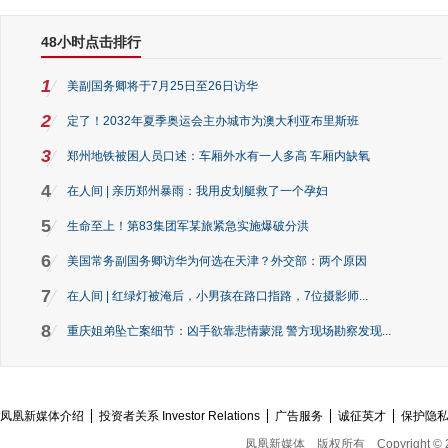
48小时点击排行
1
美副国务卿将于7月25日至26日访华
2
定了！2032年夏季奥运会主办城市为澳大利亚布里斯班
3
郑州地铁被困人员口述：车厢外水有一人多高 车厢内缺氧
4
在人间 | 亲历郑州暴雨：我用皮划艇救了一个孕妇
5
生命至上！第83集团军某旅紧急实施爆破分洪
6
美国常务副国务卿访华为何选在天津？外交部：两个原因
7
在人间 | 红绿灯被淹后，小男孩在路口指路，7位摄影师...
8
重庆姐弟坠亡案细节：凶手欲靠悲情蒙混 警方现场勘察发现...
凤凰新媒体介绍
投资者关系 Investor Relations
广告服务
诚征英才
保护隐
凤凰新媒体
版权所有
Copyright © 