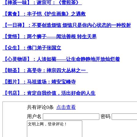
【禅茶一味】：谢宗可：《雪煎茶》
【素食】：丰子恺《护生画集》之遇救
【一日禅】：不要创造烦恼 烦恼只是你内心状态的一种投射
【觉悟】：两个狮子——闻法善根 转生天界
【众生】：佛门弟子张国立
【心灵物语】：人淡如菊——让生命静静地开放灿烂着
【朝圣】：高旻寺：禅宗四大丛林之一
【图片】：马祖道场：靖安宝峰寺
【书店】：肯定自我价值，活出好命的人生
共有评论
0
条
点击查看
用户名
密码