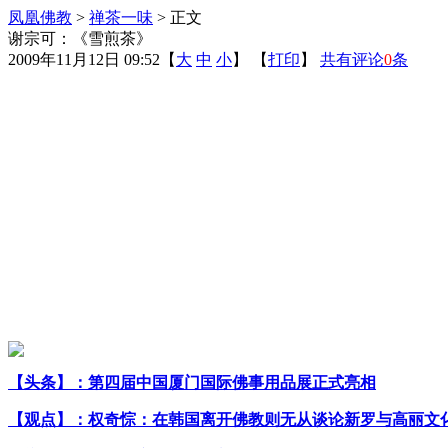
凤凰佛教
>
禅茶一味
> 正文
谢宗可：《雪煎茶》
2009年11月12日 09:52
【
大
中
小
】 【
打印
】
共有评论
0
条
【头条】：第四届中国厦门国际佛事用品展正式亮相
【观点】：权奇悰：在韩国离开佛教则无从谈论新罗与高丽文