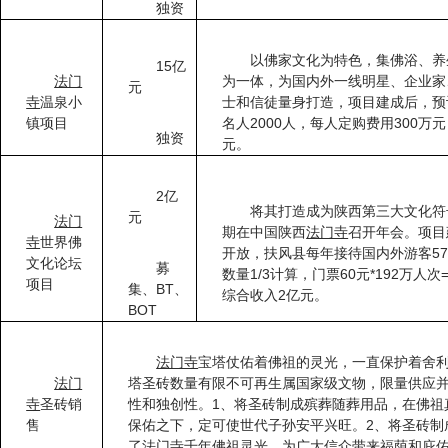
独资
以佛家文化为特色，集佛浴、养
15
亿
法门
为一体，为国内外一线明星、企业家
元
寺
温泉小
士和信徒量身打造，项目建成后，预
2000
300
镇项目
名人
人，每人定购费用
万元
独资
元。
2
亿
将其打造成为陕西第三大文化符
元
法门
期在中国陕西
法门寺
召开年会。项目
寺
世界佛
5
开放，扶风县每年接待国内外游客
文化论坛
募
1/3
60
*192
数量
计算，门票
元
万人次
项目
BT
集、
、
2
综合收入
亿元。
BOT
法门寺
宝塔仗佑着佛祖的灵光，一直保护着舍
法门
塔圣砖数量有限不可再生属国家级文物，限量供应
1
寺
圣砖销
性和独创性。
、将圣砖制成殡葬随葬用品，在佛祖
2
售
保佑之下，定可使世代子孙安平兴旺。
、将圣砖制
了法门寺千年佛祖灵光，为广大信众带来福荫和庇