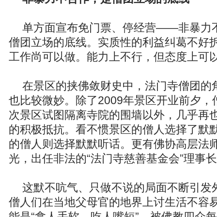
单方面宣布免门票、停经营——非暴力
僧团立场的底线。实质性的利益纠葛不好
工作尚可以做。能力上不行，但态度上可
在景区的挟佛敛财史中，法门寺僧团的
也比较微妙。除了2009年景区开业前夕
次景区试图隔离寺院的围墙以外，几乎再
的积极抵抗。看不惯景区的僧人选择了默
的僧人则选择默默听话。更有佛协高层法
光，出任非法的“法门寺慈善基金会”理事
这默不吭气、只做不说的局面不断引发
僧人们在当地父母官的地界上讨生活不容
能是“拿人手软、吃人嘴短”。被佛教四众每