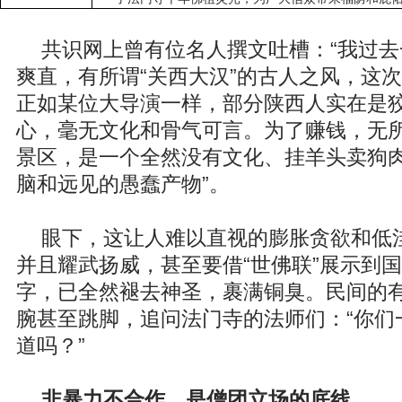
共识网上曾有位名人撰文吐槽：“我过
爽直，有所谓“关西大汉”的古人之风，这
正如某位大导演一样，部分陕西人实在是
心，毫无文化和骨气可言。为了赚钱，无
景区，是一个全然没有文化、挂羊头卖狗
脑和远见的愚蠢产物”。
眼下，这让人难以直视的膨胀贪欲和低
并且耀武扬威，甚至要借“世佛联”展示到
字，已全然褪去神圣，裹满铜臭。民间的
腕甚至跳脚，追问法门寺的法师们：“你们
道吗？”
非暴力不合作，是僧团立场的底线