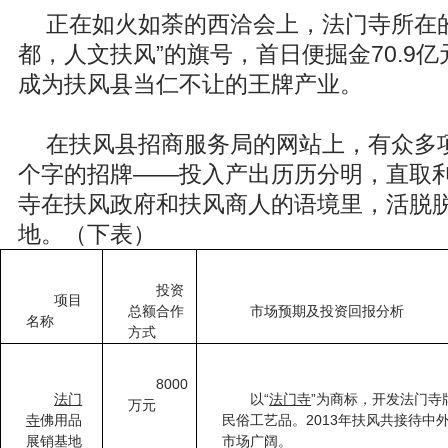
正在如火如荼的西洽会上，法门寺所在
都，人文扶风”的旗号，首日便掘金70.9
成为扶风县当仁不让的王牌产业。
在扶风县招商服务局的网站上，有众多项
个字的招牌——投入产出历历分明，直取
寺在扶风政府和扶风商人的语境里，活脱
地。（下表）
投资
项目
总额合作
市场预期及投资回报分析
名称
方式
8000
“
”
法门
以
法门寺
为商标，开发法门寺
万元
2013
寺
佛用品
民俗工艺品。
年扶风共接待中
展销基地
市场广阔。