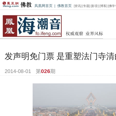
凤凰网首页
|
佛教首页
[
资讯
] [
专题
] [
影音
] [
博客
] [
佛学
发声明免门票 是重塑法门寺
026
2014-08-01
第
期