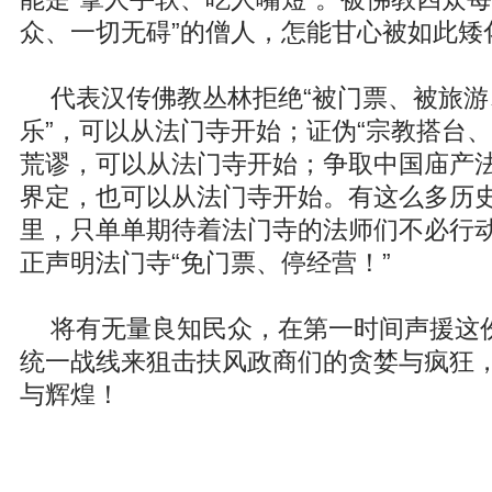
众、一切无碍”的僧人，怎能甘心被如此矮
代表汉传佛教丛林拒绝“被门票、被旅
乐”，可以从法门寺开始；证伪“宗教搭台、
荒谬，可以从法门寺开始；争取中国庙产
界定，也可以从法门寺开始。有这么多历
里，只单单期待着法门寺的法师们不必行
正声明法门寺“免门票、停经营！”
将有无量良知民众，在第一时间声援这
统一战线来狙击扶风政商们的贪婪与疯狂
与辉煌！