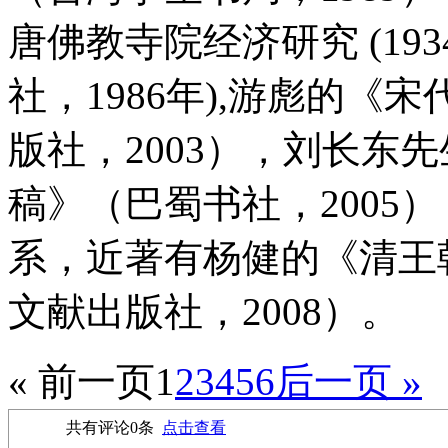
唐佛教寺院经济研究 (193
社，1986年),游彪的
版社，2003），刘长东
稿》（巴蜀书社，2005
系，近著有杨健的《清王
文献出版社，2008）。
« 前一页
1
2
3
4
5
6
后一页 »
共有评论
0
条
点击查看