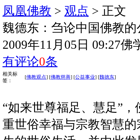
凤凰佛教
>
观点
> 正文
魏德东：刍论中国佛教的
2009年11月05日 09:27
佛
有评论
0
条
相关标
[
佛教观点
] [
佛教慈善
] [
公益事业
] [
魏德东
]
签：
“如来世尊福足、慧足”
重世俗幸福与宗教智慧的