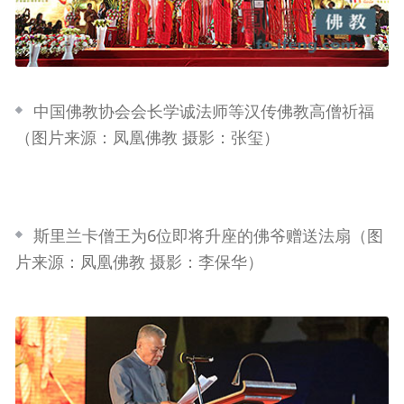
中国佛教协会会长学诚法师等汉传佛教高僧祈福
（图片来源：凤凰佛教 摄影：张玺）
斯里兰卡僧王为6位即将升座的佛爷赠送法扇（图
片来源：凤凰佛教 摄影：李保华）