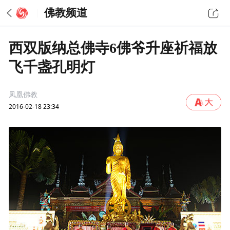
佛教频道
西双版纳总佛寺6佛爷升座祈福放
飞千盏孔明灯
凤凰佛教
2016-02-18 23:34