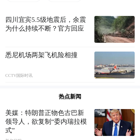
四川宜宾5.5级地震后，余震
为什么持续不断？官方回应
悉尼机场两架飞机险相撞
当晚，西双版纳皎洁的夜空顿时光明遍洒，漫天
CCTV国际时讯
灯海蔚为壮观（图片来源：凤凰佛教 摄影：张玺）
热点新闻
2016年2月18日晚，西双版纳总佛寺花团锦
美媒：特朗普正物色古巴新
簇，万灯辉映，由中国社会科学院世界宗教
领导人，欲复制“委内瑞拉模
研究所、云南省佛教协会主办，西双版纳州
式”
民族宗教事务委员会、西双版纳州佛教协