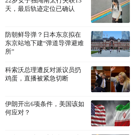
22岁女子独闯南太行失联13
会长祜巴龙庄勐大长老，云南省佛教协会会
天，最后轨迹定位已确认
长刀述仁居士，柬埔寨大宗派僧王，斯里兰
卡阿斯羯利派僧王，泰国玛哈朱拉隆功佛教
防朝鲜导弹？日本东京拟在
大学校长，老挝佛教僧伽委员会主席，缅甸
东京站地下建“弹道导弹避难
联邦共和国由玛索英佛学院管委委员、大其
所”
力及木姐南坎等高僧，孟加拉国佛教复兴会
主席，尼泊尔僧伽委员会执行主席，美国华
科索沃总理遭反对派议员扔
鸡蛋，直播被紧急切断
盛顿行政区瓦老佛陀翁佛寺住持等海内外高
僧大德莅临法会，祈福法会上，12国高僧分
别按汉传佛教、藏传佛教、南传佛教传统仪
伊朗开出6项条件，美国该如
轨诵经祈福。
何应对？
云南省佛教协会会长刀述仁居士在祈福法会