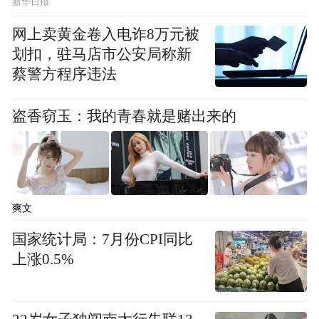
新华日报
会、西双版纳总佛寺承办的首届南传佛教高
网上卖黄金卷入电诈8万元被
峰论坛暨帕松列和帕祜巴升座祈福法会在此
划扣，驻马店市公安局称新
隆重举行。12国高僧及万余名信众云集总佛
蔡警方程序违法
寺，共同为即将升座的南传佛教6位大长老及
各国民众诵经祈福，法会结束后，多国高僧
盗香窃玉：我的青春就是赌出来的
与当地民众一起放飞了1000个吉祥天灯，当
代表各国各族人民美好心愿的祈福天灯升起
时，西双版纳皎洁的夜空顿时光明遍洒，漫
天灯海蔚为壮观。
爽文
国家统计局：7月份CPI同比
上涨0.5%
中国佛教协会会长学诚法师、中国佛教协会
副会长永信法师、觉醒法师、妙江法师、胡
雪峰喇嘛、东宝仲巴活佛，中国佛教协会副