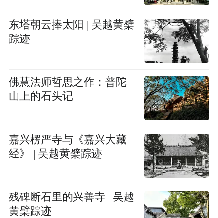
东塔朝云捧太阳 | 吴越黄檗
踪迹
佛慧法师哲思之作：普陀
山上的石头记
嘉兴楞严寺与《嘉兴大藏
经》 | 吴越黄檗踪迹
残碑断石里的兴善寺 | 吴越
黄檗踪迹