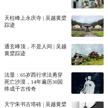
天柱峰上永庆寺 | 吴越黄檗
踪迹
通玄峰顶，不是人间 | 吴越
黄檗踪迹
法显：65岁西行求法勇穿
死亡沙漠，14年遍历30国
终成千古传奇
天宁朱书古塔砖 | 吴越黄檗