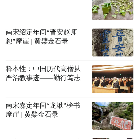
南宋绍定年间“晋安赵师
恕”摩崖 | 黄檗金石录
释本性：中国历代高僧从
严治教事迹——勤行笃志
南宋嘉定年间“龙湫”榜书
摩崖 | 黄檗金石录