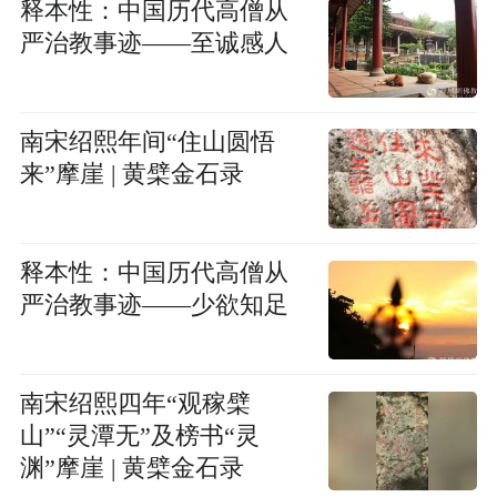
释本性：中国历代高僧从
严治教事迹——至诚感人
南宋绍熙年间“住山圆悟
来”摩崖 | 黄檗金石录
释本性：中国历代高僧从
严治教事迹——少欲知足
南宋绍熙四年“观稼檗
山”“灵潭无”及榜书“灵
渊”摩崖 | 黄檗金石录