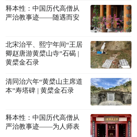
释本性：中国历代高僧从
严治教事迹——随遇而安
北宋治平、熙宁年间“王居
卿赵唐游黄檗山寺”石碣 |
黄檗金石录
清同治六年“黄檗山主席道
本”寿塔碑 | 黄檗金石录
释本性：中国历代高僧从
严治教事迹——为人师表