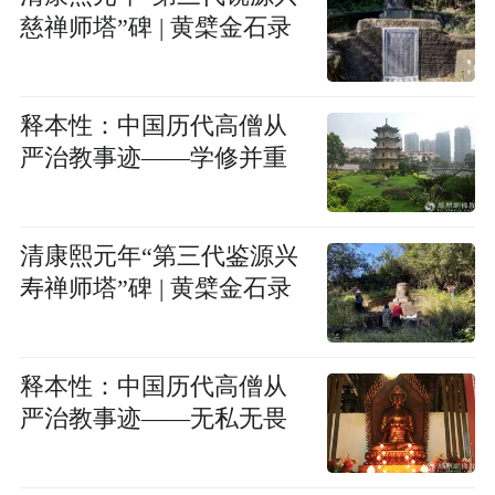
慈禅师塔”碑 | 黄檗金石录
释本性：中国历代高僧从
严治教事迹——学修并重
清康熙元年“第三代鉴源兴
寿禅师塔”碑 | 黄檗金石录
释本性：中国历代高僧从
严治教事迹——无私无畏