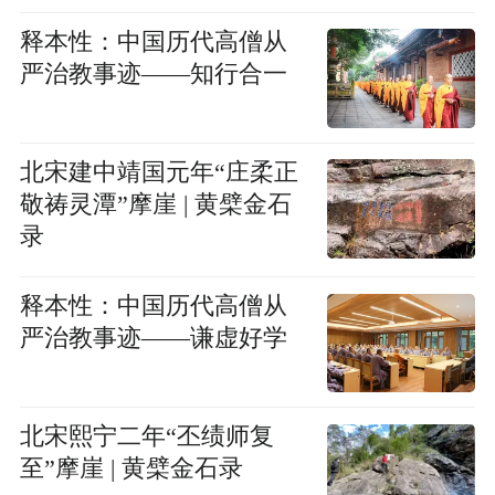
释本性：中国历代高僧从
严治教事迹——知行合一
北宋建中靖国元年“庄柔正
敬祷灵潭”摩崖 | 黄檗金石
录
释本性：中国历代高僧从
严治教事迹——谦虚好学
北宋熙宁二年“丕绩师复
至”摩崖 | 黄檗金石录