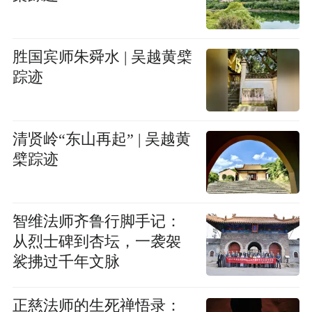
胜国宾师朱舜水 | 吴越黄檗
踪迹
清贤岭“东山再起” | 吴越黄
檗踪迹
智维法师齐鲁行脚手记：
从烈士碑到杏坛，一袭袈
裟拂过千年文脉
正慈法师的生死禅悟录：