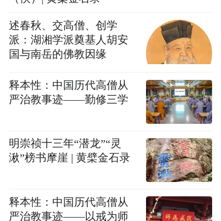
述春秋、交高僧、创学
派：湖湘学派奠基人胡安
国与南岳的佛教因缘
释本性：中国历代高僧从
严治教事迹——勤修三学
明崇祯十三年“潜龙”“灵
湫”榜书摩崖 | 黄檗金石录
释本性：中国历代高僧从
严治教事迹——以戒为师