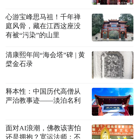
心游宝峰思马祖！千年禅
庭风骨，藏在江西这座没
有被“污染”的山里
清康熙年间“海会塔”碑 | 黄
檗金石录
释本性：中国历代高僧从
严治教事迹——淡泊名利
面对AI浪潮，佛教该害怕
还是拥抱？宽运法师：不