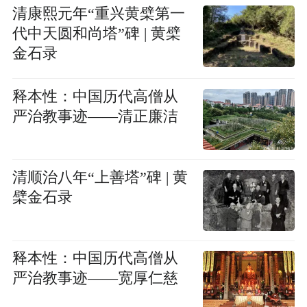
清康熙元年“重兴黄檗第一
代中天圆和尚塔”碑 | 黄檗
金石录
释本性：中国历代高僧从
严治教事迹——清正廉洁
清顺治八年“上善塔”碑 | 黄
檗金石录
释本性：中国历代高僧从
严治教事迹——宽厚仁慈