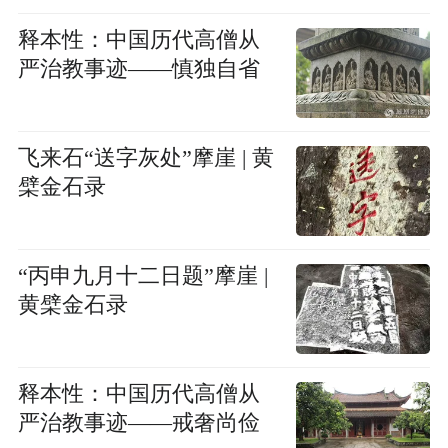
释本性：中国历代高僧从
严治教事迹——慎独自省
飞来石“送字灰处”摩崖 | 黄
檗金石录
“丙申九月十二日题”摩崖 |
黄檗金石录
释本性：中国历代高僧从
严治教事迹——戒奢尚俭