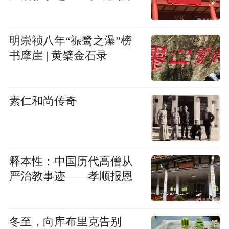
明崇祯八年“祳鹭之瀑”榜
书摩崖 | 黄檗金石录
素仁和尚传奇
释本性：中国历代高僧从
严治教事迹——孝顺报恩
冬至，向库布里克告别