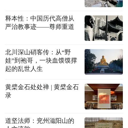
释本性：中国历代高僧从
严治教事迹——尊师重道
北川深山硝客传：从“野
娃”到袍哥，一块血馍馍撑
起的乱世人生
黄檗金石处处禅 | 黄檗金石
录
道坚法师：兖州滋阳山的