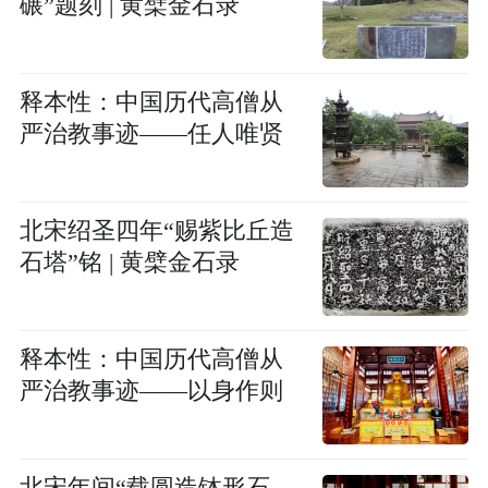
碾”题刻 | 黄檗金石录
释本性：中国历代高僧从
严治教事迹——任人唯贤
北宋绍圣四年“赐紫比丘造
石塔”铭 | 黄檗金石录
释本性：中国历代高僧从
严治教事迹——以身作则
北宋年间“载圆造钵形石