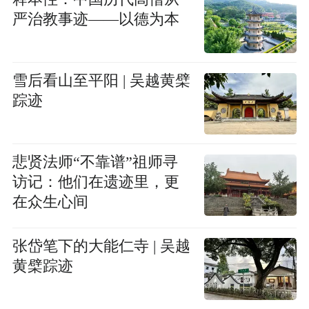
严治教事迹——以德为本
雪后看山至平阳 | 吴越黄檗
踪迹
悲贤法师“不靠谱”祖师寻
访记：他们在遗迹里，更
在众生心间
张岱笔下的大能仁寺 | 吴越
黄檗踪迹