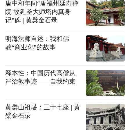
唐中和年间“唐福州延寿禅
院 故延圣大师塔内真身
记”碑 | 黄檗金石录
明海法师自述：我和佛
教“商业化”的故事
释本性：中国历代高僧从
严治教事迹——自我约束
黄檗山祖塔：三十七座 | 黄
檗金石录