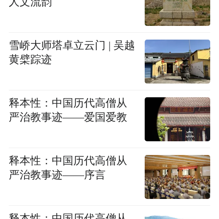
人文流韵
雪峤大师塔卓立云门 | 吴越
黄檗踪迹
释本性：中国历代高僧从
严治教事迹——爱国爱教
释本性：中国历代高僧从
严治教事迹——序言
释本性：中国历代高僧从