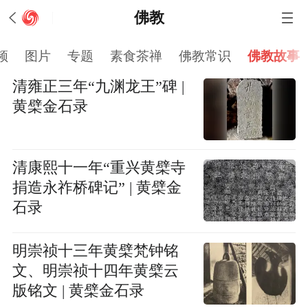
佛教
频
图片
专题
素食茶禅
佛教常识
佛教故事
清雍正三年“九渊龙王”碑 |
黄檗金石录
清康熙十一年“重兴黄檗寺
捐造永祚桥碑记” | 黄檗金
石录
明崇祯十三年黄檗梵钟铭
文、明崇祯十四年黄檗云
版铭文 | 黄檗金石录