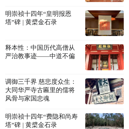
明崇祯十四年“皇明报恩
塔”碑 | 黄檗金石录
释本性：中国历代高僧从
严治教事迹——中道不偏
调御三千界 慈悲度众生：
大同华严寺古匾里的儒将
风骨与家国忠魂
明崇祯十四年“费隐和尚寿
塔”碑 | 黄檗金石录