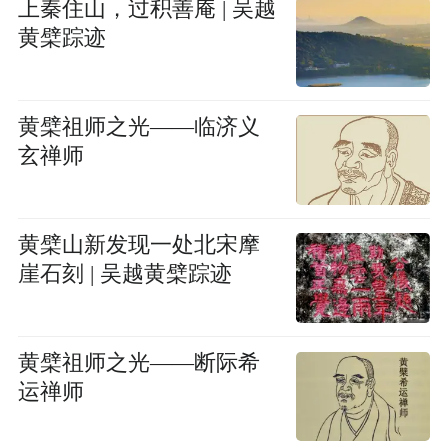
上秦住山，过积善庵 | 吴越
黄檗踪迹
黄檗祖师之光——临济义
玄禅师
黄檗山新发现一处北宋摩
崖石刻 | 吴越黄檗踪迹
黄檗祖师之光——断际希
运禅师