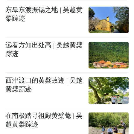
东皋东渡振锡之地 | 吴越黄
檗踪迹
远看方知出处高 | 吴越黄檗
踪迹
西津渡口的黄檗故迹 | 吴越
黄檗踪迹
在南极踏寻祖殿黄檗菴 | 吴
越黄檗踪迹