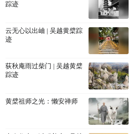
踪迹
云无心以出岫 | 吴越黄檗踪
迹
荻秋庵雨过柴门 | 吴越黄檗
踪迹
黄檗祖师之光：懒安禅师