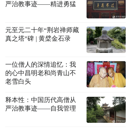
严治教事迹——精进勇猛
元至元二十年“荆岩禅师藏
真之塔”碑 | 黄檗金石录
一位僧人的深情追忆：我
的心中昌明老和尚青山不
老雪白头
释本性：中国历代高僧从
严治教事迹——自我管理