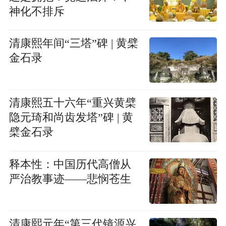
神化不排斥
清康熙年间“三塔”碑 | 黄檗
金石录
清康熙五十六年“重兴黄檗
隐元琦和尚齿发塔”碑 | 黄
檗金石录
释本性：中国历代高僧从
严治教事迹——悲悯苍生
清康熙元年“第三代镜源兴