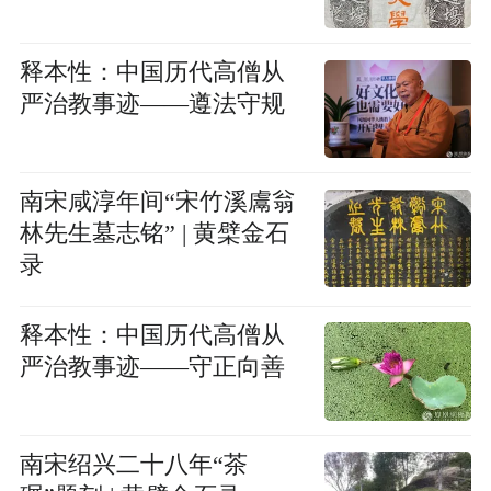
释本性：中国历代高僧从
严治教事迹——遵法守规
南宋咸淳年间“宋竹溪鬳翁
林先生墓志铭” | 黄檗金石
录
释本性：中国历代高僧从
严治教事迹——守正向善
南宋绍兴二十八年“茶