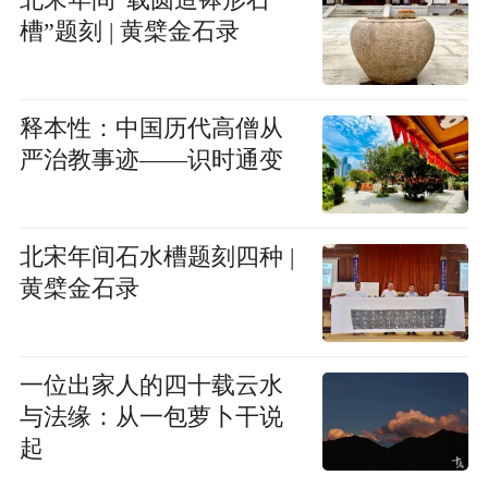
槽”题刻 | 黄檗金石录
释本性：中国历代高僧从
严治教事迹——识时通变
北宋年间石水槽题刻四种 |
黄檗金石录
一位出家人的四十载云水
与法缘：从一包萝卜干说
起