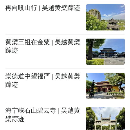
再向吼山行 | 吴越黄檗踪迹
黄檗三祖在金粟 | 吴越黄檗
踪迹
崇德道中望福严 | 吴越黄檗
踪迹
海宁峡石山碧云寺 | 吴越黄
檗踪迹