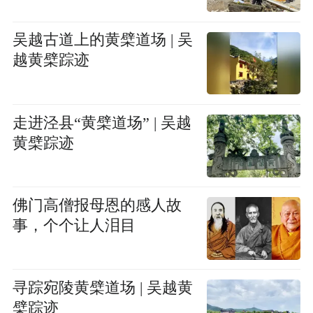
吴越古道上的黄檗道场 | 吴
越黄檗踪迹
走进泾县“黄檗道场” | 吴越
黄檗踪迹
佛门高僧报母恩的感人故
事，个个让人泪目
寻踪宛陵黄檗道场 | 吴越黄
檗踪迹