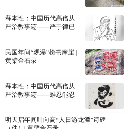
释本性：中国历代高僧从
严治教事迹——严于律已
民国年间“观瀑”榜书摩崖 |
黄檗金石录
释本性：中国历代高僧从
严治教事迹——难忍能忍
明天启年间叶向高“人日游龙潭”诗碑
（佚）| 黄檗金石录