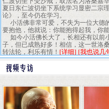
仁波切坐下受沙戒，取法名为洛桑嘉
夏日东仁波切坐下系统学习显密二宗
论》，至今仍在学习。
小活佛非常可爱，不失为一位大德
要抱他，他就说：你能抱得起我，你
如今小活佛长大了，长相还有以前
子，但已成熟好多！相信，这一世洛
转法轮，利乐有情！
[详细]
[我也说几句