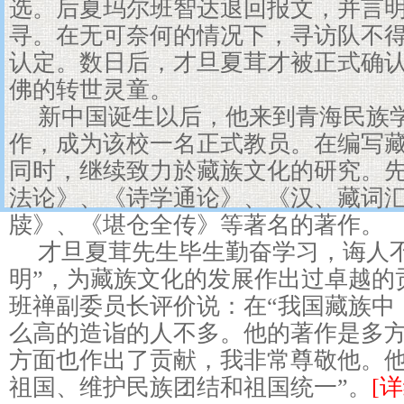
选。后夏玛尔班智达退回报文，并言
寻。在无可奈何的情况下，寻访队不
认定。数日后，才旦夏茸才被正式确
佛的转世灵童。
新中国诞生以后，他来到青海民族
作，成为该校一名正式教员。在编写
同时，继续致力於藏族文化的研究。
法论》、《诗学通论》、《汉、藏词
牍》、《堪仓全传》等著名的著作。
才旦夏茸先生毕生勤奋学习，诲人
明”，为藏族文化的发展作出过卓越的
班禅副委员长评价说：在“我国藏族中
么高的造诣的人不多。他的著作是多
方面也作出了贡献，我非常尊敬他。
祖国、维护民族团结和祖国统一”。
[详