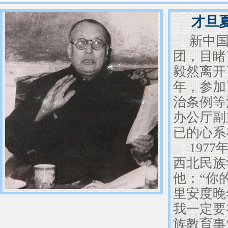
才旦
新中
团，目睹
毅然离开
年，参加
治条例等
办公厅副
已的心系
197
西北民族
他：“你
里安度晚
我一定要
族教育事