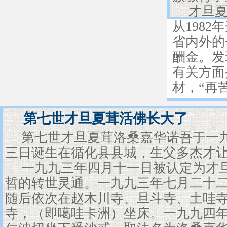
才旦
从198
省内外的
酬金。发
有关方面
材，“再
第七世才旦夏茸活佛长大了
第七世才旦夏茸洛桑嘉华诺吾于一
三日诞生在循化县县城，生父多杰才
一九九三年四月十一日被认定为才
哲的转世灵通。一九九三年七月二十
随后依次在赵木川寺、旦斗寺、土哇
寺，（即噶哇卡洲）坐床。一九九四