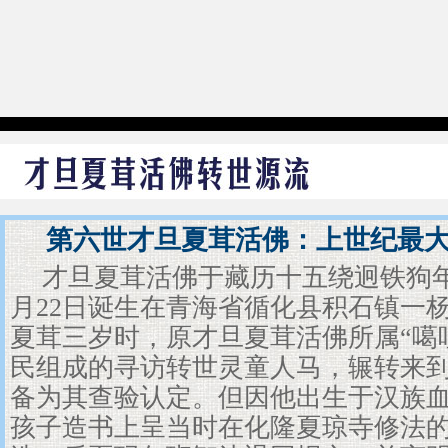
第六世才旦夏茸活佛：上世纪最
才旦夏茸活佛于藏历十五绕迥铁狗年（
月22日诞生在青海省循化县积石镇一
夏茸三岁时，原才旦夏茸活佛所属“噶
民组成的寻访转世灵童人马，辗转来
备为其查验认定。但因他出生于汉族
孩子造书上呈当时在化隆夏琼寺修法