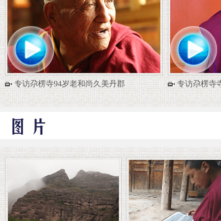
专访尕楞寺94岁老和尚久美丹郡
专访尕楞寺