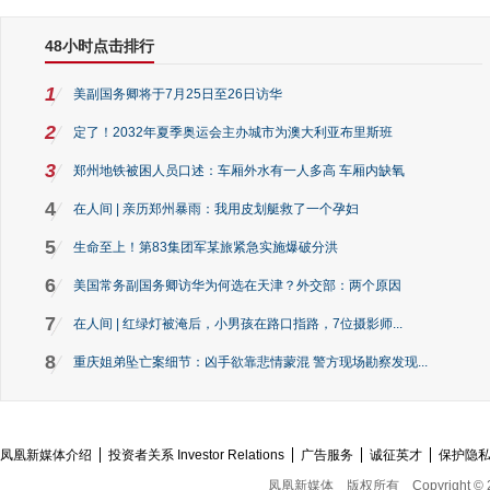
48小时点击排行
1
美副国务卿将于7月25日至26日访华
2
定了！2032年夏季奥运会主办城市为澳大利亚布里斯班
3
郑州地铁被困人员口述：车厢外水有一人多高 车厢内缺氧
4
在人间 | 亲历郑州暴雨：我用皮划艇救了一个孕妇
5
生命至上！第83集团军某旅紧急实施爆破分洪
6
美国常务副国务卿访华为何选在天津？外交部：两个原因
7
在人间 | 红绿灯被淹后，小男孩在路口指路，7位摄影师...
8
重庆姐弟坠亡案细节：凶手欲靠悲情蒙混 警方现场勘察发现...
凤凰新媒体介绍
投资者关系 Investor Relations
广告服务
诚征英才
保护隐
凤凰新媒体
版权所有
Copyright © 