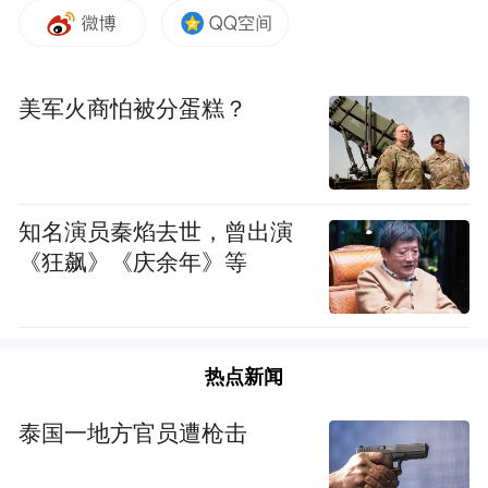
的乡村，小雨中云雾弥漫的远山峻岭，还有
河面上星星点点的雨滴，无一不在向我诉说
着千百年来的禅宗故事。正是这些故事和景
美军火商怕被分蛋糕？
象，孕育了这片土地上的先辈，也造就了一
方独特的水土人文。
位于江西省靖安县宝峰镇宝珠峰下的宝峰
知名演员秦焰去世，曾出演
寺，是马祖道一的重要道场，他曾多次率徒
《狂飙》《庆余年》等
来此弘法。宝峰寺所在区域森林覆盖率极
高，县城内的一级古柏、古桂、古香樟等古
树不在少数。这正是“深山藏古寺”那份原始
热点新闻
而高妙的韵味，在当下鲜活的体现。优良的
泰国一地方官员遭枪击
传统，出家众与当地民众对环境的强烈保护
意识，造就了这座古老道场。如今呈现在我