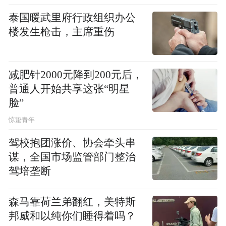
何比我们家乡的更加绚烂亮眼？是土壤质地
泰国暖武里府行政组织办公
楼发生枪击，主席重伤
的差异，还是品种的不同？我不得而知。
车子驶入六和街，也就是庙前路——这些地
减肥针2000元降到200元后，
名不都与佛教有着关联吗？佛教的本土化至
普通人开始共享这张“明星
关重要，切忌生搬硬套，毕竟每个地方的情
脸”
况不尽相同，不可能都“照葫芦画瓢”。必须
惊蛰青年
将佛教的文化肌理，融入当地独有的文化脉
驾校抱团涨价、协会牵头串
络之中。
谋，全国市场监管部门整治
驾培垄断
看到寺庙前这月牙形的放生池，我瞬间想起
了南京栖霞寺里的放生池。
森马靠荷兰弟翻红，美特斯
邦威和以纯你们睡得着吗？
直至如今笑不休