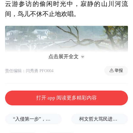
云游参访的偷闲时光中，寂静的山川河流
间，鸟儿不休不止地欢唱。
点击展开全文
举报
责任编辑：闫秀勇 PFO004
打开 app 阅读更多精彩内容
不远处乡镇的一栋楼房上，醒目地写着两句
俏皮的话：“江湖归处，最美宝峰”。今天，
“入侵第一步”，与特朗普关系密切美企被曝强闯格陵兰岛
柯文哲大骂民进党王八蛋
我站在这小城外的天地间——江西潦河岸边