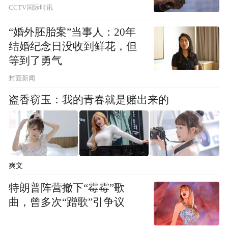
CCTV国际时讯
眼前的，依旧是这般令人动容的风光。
“婚外胚胎案”当事人：20年
结婚纪念日没收到鲜花，但
等到了勇气
封面新闻
盗香窃玉：我的青春就是赌出来的
爽文
特朗普阵营撤下“霉霉”歌
乡村不少村级公路的行道树是一排排苍翠的
曲，曾多次“蹭歌”引争议
青松，而非古柏。还有些红红的行道树，模
样十分好看。那一片片金灿灿的油菜花，为