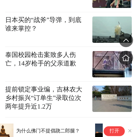
唐代天宝年间（742-756），来自钟陵开元寺
日本买的“战斧”导弹，到底
（今南昌佑民寺）的水潦和尚偕师弟道通禅
谁来掌控？
师到此筑室而居，宝峰禅寺的历史便由此发
端。如今，水潦和尚的雕像依旧安立在庙外
泰国校园枪击案致多人伤
的广场上。
亡，14岁枪手的父亲道歉
水潦和尚是宝峰禅寺的开山祖师，也是马祖
道一的弟子。他因马祖道一点化而悟道，常
提前锁定事业编，吉林农大
告众曰：“自从一吃马师踏，直至如今笑不
乡村振兴“订单生”录取位次
休”。
两年提升近1.2万
《五灯会元》上记录了这一则公案：洪州水
一位出家人的四十载云水与法
净
打开
潦和尚，初参马祖。问曰：“如何是西来的的
缘：从一包萝卜干说起
要