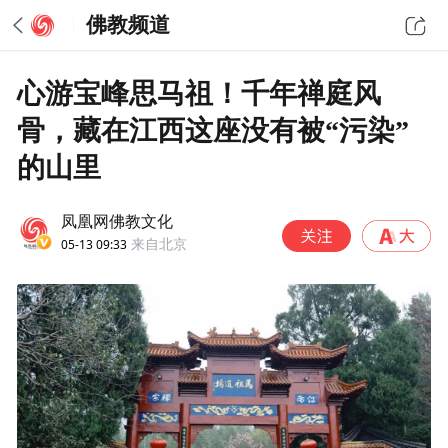
佛教频道
心游宝峰思马祖！千年禅庭风
骨，藏在江西这座没有被“污染”
的山里
凤凰网佛教文化
05-13 09:33
来自北京