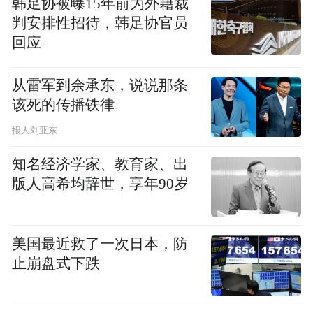
韩足协被曝15年前为外籍裁
师为首座，常熙兴燄禅师虽然垂老，但立在
判安排性招待，韩足协官员
人群中，“俨如泰岱之峙众山之上”。
回应
据丁福保《佛学大辞典》解释，海会塔又称
从雷军到余承东，说说那条
普同塔、普通塔，即众僧纳骨之石塔。海会
该死的传播铁律
者，喻大海能广收众流。其样式多作五轮
报人刘亚东
塔，前刻海会塔之文字，后方有孔，其上设
知名经济学家、教育家、出
盖，下部之石龛可随时纳骨。《禅林僧宝
版人高希均辞世，享年90岁
传》和《禅林象器笺》二书对此也有记载。
在佛经中，“海”象征着众多，“海会”则是指
美国最近救了一次日本，防
佛教圣众的聚集之地，象征着德行之深和数
止崩盘式下跌
目之多，就像大海一样无边无际。当“海会”
用作墓塔总名时，取意于海众同会一穴。