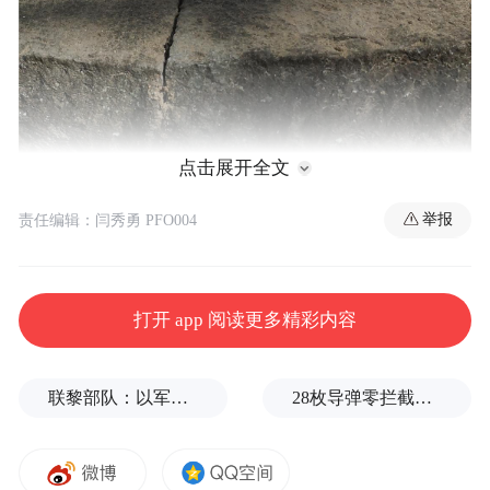
点击展开全文
举报
责任编辑：闫秀勇 PFO004
金石文字
海会塔。
打开 app 阅读更多精彩内容
刻立年代
联黎部队：以军单日向黎发射113枚炮弹
28枚导弹零拦截！基辅防空失灵，西方靠不住了
不详。
保存现状