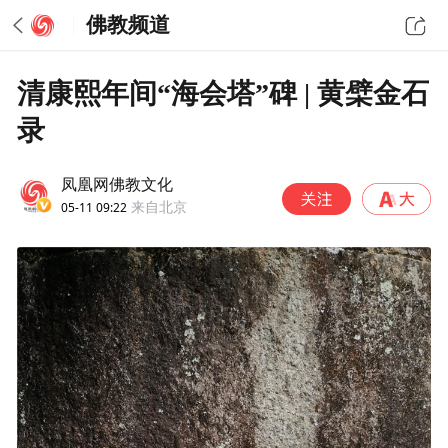
佛教频道
清康熙年间“海会塔”碑 | 黄檗金石
录
凤凰网佛教文化
05-11 09:22
来自北京