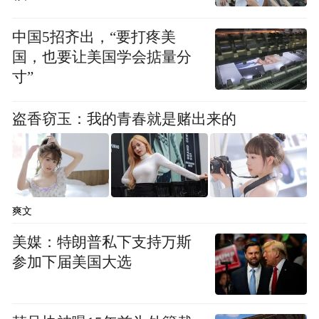
淳熙年间建造，康熙年间由隐元禅师法子常
中国5招齐出，“要打疼美
熙兴燄禅师捐赠重修。
国，也要让美国学会掂量分
寸”
顺治八年（1651），隐元禅师曾为常熙兴燄
禅师作《祝古稀词》一篇，念其腊高德厚，
盗香窃玉：我的青春就是赌出来的
任常熙兴燄禅师为都监院之职。甲午之年，
隐元禅师东渡时，常熙兴燄禅师“率众哭留，
声震泉石”。隐元禅师为常熙兴燄禅师预题了
其顶相，还说“待我东游归来，与君一顿楖
爽文
栗”，这话隐含“嘱累”之意。果然，东渡两年
美媒：特朗普私下支持万斯
后的顺治丙申（1656）年秋天，隐元禅师“不
参加下届美国大选
违旧言，特寄拂子嘱以大法”。隐元禅师东渡
后，慧门如沛和尚住持黄檗，举常熙兴燄禅