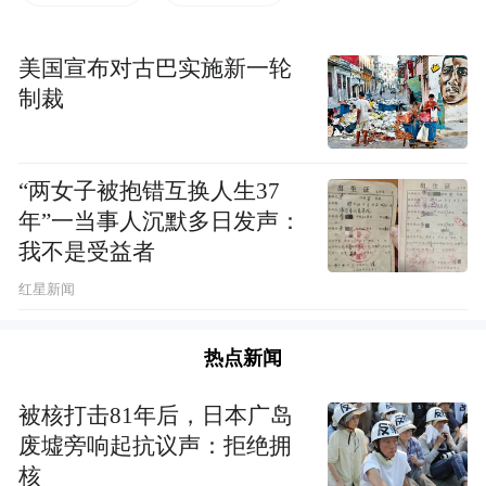
位于黄檗山“政协委员亭”左侧，与慧门如沛
美国宣布对古巴实施新一轮
制裁
禅师塔毗邻。
考释解读
“两女子被抱错互换人生37
年”一当事人沉默多日发声：
据道光版《黄檗山寺志》记载：“海会塔在寺
我不是受益者
龙臂前崙。丙子冬，僧良聪重修。塔中题‘淳
红星新闻
熙间禅师归寂，有猿鹿悲鸣，群鸟献花之
句’。丁亥岁，常熙耆旧捐资，重修局面，严
热点新闻
振规模，壮海会之大观，收群峰之嘉气。请
师说偈，偈曰：‘翠竹林中无缝塔，百千舍利
被核打击81年后，日本广岛
现其中。大悲同体虽非别，殊胜庄严在尔
废墟旁响起抗议声：拒绝拥
核
躬。’”由此可见，黄檗山海会塔是南宋孝宗