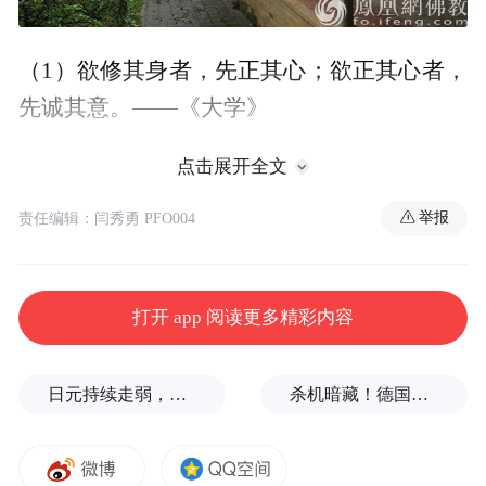
（1）欲修其身者，先正其心；欲正其心者，
先诚其意。——《大学》
点击展开全文
（2）无欲速，无见小利。欲速，则不达；见
小利，则大事不成。——《论语》
举报
责任编辑：闫秀勇 PFO004
（3）贪如火，不遏则燎原；欲如水，不遏则
滔天。 ——《韩非子》
打开 app 阅读更多精彩内容
（4）勿以恶小而为之，勿以善小而不为。
日元持续走弱，给我们什么样的机会？
杀机暗藏！德国机场发现携爆炸物无人机，或涉及外国势力
——《三国志》
（5）汝等比丘，当自摄心，勿令放逸。当念