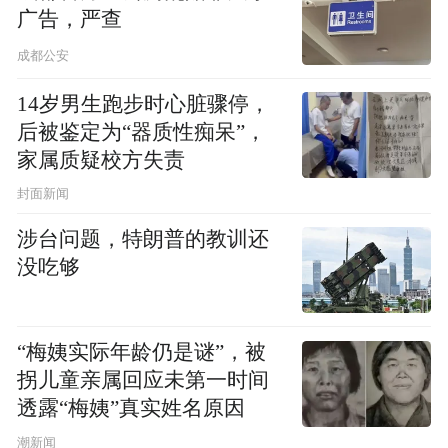
广告，严查
他衣不过三，行不逾矩：终身仅备三套僧
成都公安
衣，破敝后缝补再用；出行必依戒律威仪，
14岁男生跑步时心脏骤停，
即使独处深山，也视同面对十方诸佛，言行
后被鉴定为“器质性痴呆”，
举止丝毫不苟。
家属质疑校方失责
封面新闻
昼夜不卧，长坐修心：道宣律师常年“不倒
涉台问题，特朗普的教训还
单”（不躺着睡），以坐禅、经行（步行禅
没吃够
修）为日常修心，每日睡眠时间不超过两小
时，以此克服昏沉懈怠。
“梅姨实际年龄仍是谜”，被
过午不食，节欲简食：严守 “午食制”，每日
拐儿童亲属回应未第一时间
仅于午前进食一餐，常以野菜、粗粮为食，
透露“梅姨”真实姓名原因
拒绝一切贪图口腹之欲的行为。
潮新闻