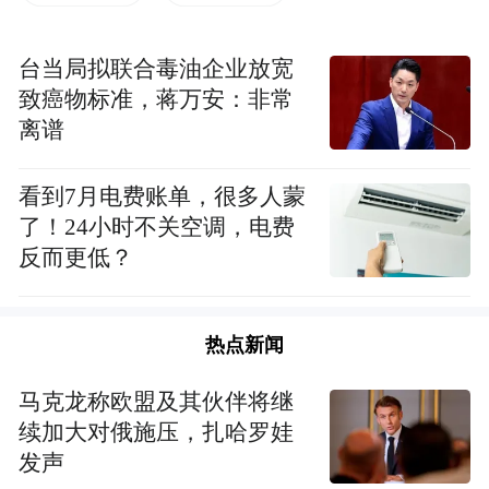
无常，勿贪财色。——《佛遗教经》
台当局拟联合毒油企业放宽
唐代律宗创始人道宣律师
致癌物标准，蒋万安：非常
离谱
看到7月电费账单，很多人蒙
了！24小时不关空调，电费
反而更低？
热点新闻
马克龙称欧盟及其伙伴将继
续加大对俄施压，扎哈罗娃
发声