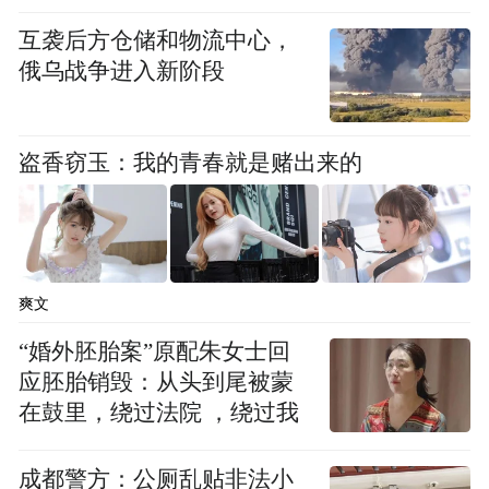
互袭后方仓储和物流中心，
俄乌战争进入新阶段
盗香窃玉：我的青春就是赌出来的
爽文
“婚外胚胎案”原配朱女士回
道宣律师是唐代律宗创始人，被尊为“南山律
应胚胎销毁：从头到尾被蒙
宗”开山祖师。《宋高僧传》记载，他一生将
在鼓里，绕过法院 ，绕过我
佛的戒律落实在日常衣食住行中，严格自我
成都警方：公厕乱贴非法小
管理。