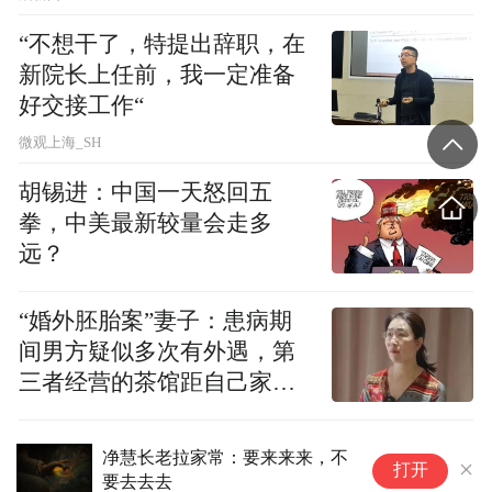
“不想干了，特提出辞职，在
传说，道宣律师在终南山修行时，因持戒精
新院长上任前，我一定准备
严感得天人护法，每日定时送饭供养。一
好交接工作“
日，道宣律师见供食中有鲜美的豆腐，便问
微观上海_SH
天人：“山野之中何来此物？” 天人答：“此乃
胡锡进：中国一天怒回五
山下村民为祈福所制，特为尊者送来。” 道宣
拳，中美最新较量会走多
律师立刻拒食：“此非贫道应得之物，施主若
远？
有善念，当惠及众生，而非专供一人。”遂令
天人将食物转施给山下贫苦百姓。他终生以
“婚外胚胎案”妻子：患病期
这种 “不贪一粒米” 的精神自我管理。
间男方疑似多次有外遇，第
三者经营的茶馆距自己家步
近代著名禅宗大师虚云老和尚
行仅15分钟
净慧长老拉家常：要来来来，不
一
打开
要去去去