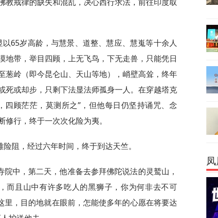
佛教戒律的缺失和混乱，决心西行求法，前往印度取
显以65岁高龄，与慧景、道整、慧应、慧嵬等十余人
漠地带，举目四顾，上无飞鸟，下无走兽，只能凭日
至葱岭（即今昆仑山、天山等地），峭壁高耸，终年
或死或却步，只剩下法显法师孤身一人。在穿越塔克
，四顾茫茫，莫测所之”，但他每日仍坚持诵咒、念
断修行，终于一次次化险为夷。
难险阻，经过六年时间，终于到达天竺。
凤
寺院中，第二天，他准备去参拜佛陀说法的灵鹫山，
险，而且山中有许多吃人的黑狮子，你为何非去不可
到这里，目的地就在眼前，怎能使多年的心愿在将要达