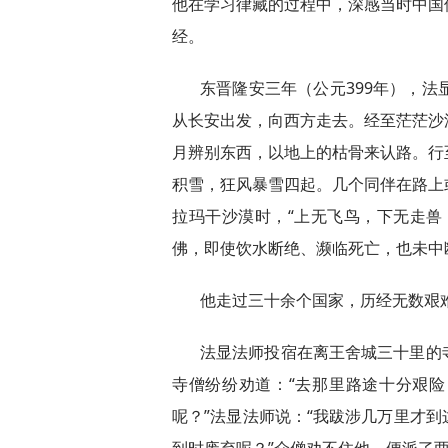
他在学习律藏的过程中，深感当时中国
经。
东晋隆安三年（公元399年），法
从长安出发，向西方走去。经至茫茫沙
月辨别东西，以地上的枯骨来认路。行
积雪，狂风暴雪四起。几个同伴在路上
拉玛干沙漠时，“上无飞鸟，下无走兽
佛，即使饮水断绝、濒临死亡，也未中
他走过三十余个国家，历经无数艰
法显法师投宿在离王舍城三十里的
寺僧纷纷劝道：“去那里路途十分艰
呢？”法显法师说：“我跋涉几万里才