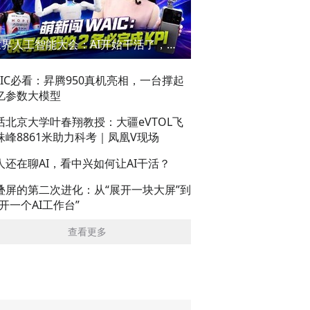
世界人工智能大会：AI开始干活了，但到底干的怎么样？萌新闯WAIC
AIC必看：昇腾950真机亮相，一台撑起
亿参数大模型
话北京大学叶春翔教授：大疆eVTOL飞
珠峰8861米助力科考｜凤凰V现场
人还在聊AI，看中兴如何让AI干活？
叠屏的第二次进化：从“展开一块大屏”到
展开一个AI工作台”
查看更多