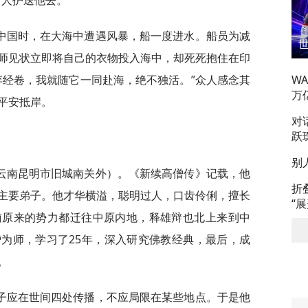
两人护送他去。
中国时，在大海中遭遇风暴，船一度进水。船员为减
师见状立即将自己的衣物投入海中，却死死抱住在印
弃经卷，我就随它一同赴海，绝不独活。”众人感念其
W
万
平安抵岸。
对
跃
别
云南昆明市旧城南关外）。《新续高僧传》记载，他
折
主要弟子。他才华横溢，聪明过人，口齿伶俐，擅长
“
南原来的势力都迁往中原内地，释雄辩也北上来到中
为师，学习了25年，深入研究佛教经典，最后，成
。
子应在世间四处传播，不应局限在某些地点。于是他