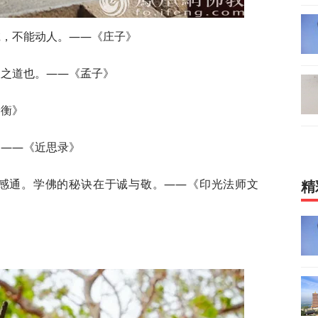
诚，不能动人。——《庄子》
人之道也。——《孟子》
论衡》
。——《近思录》
有感通。学佛的秘诀在于诚与敬。——《印光法师文
精