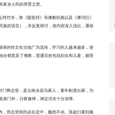
答家乡人民的养育之恩。
山筇竹寺，将《圆觉经》等佛教经典以及《摩诃衍》
民族的语言），并反复研讨，使内容深入浅出，通俗
翻译的经文在当地广为流传，学习的人越来越多，使
地全都普及了佛教，普通百姓包括妇女和儿童，都受
沙门释志登，是云南永昌马家人，童年剃度出家，为
龙泉门外，日夜修禅，禅定功夫十分深厚。
内，而志登和尚还在定中，巍然不动。强盗们看到庵