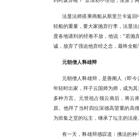
到时废弃呢？”众僧劝不住他，便派了
法显法师搭乘商船从斯里兰卡返回
轻船的重量，要大家抛弃行李，法显法
度各地请到的经卷不放，他说：“若抛
诚，放弃了强迫他弃经之念，最终全船
元朝僧人释雄辩
元朝僧人释雄辩，是善阐人（即今
年轻时出家，拜子云国师为师，成为其
多种方言。元世祖占领云南后，将云
原。他拜了当时四位深德高望重的高僧
为班集之堂的坛主，继承了坛主的法座
有一天，释雄辩感叹道：佛法的种