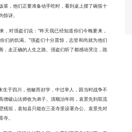
饭菜，他们正要准备动手吃时，看到桌上摆了碗筷十
为惊讶。
来，对强盗们说：“昨天我已经知道你们今晚要来，
你们的饥渴。”强盗们十分震惊，志登和尚就为他们
善，走正确的人生之路。强盗们听了都感动哭泣，跪
末生于四川，他敏而好学，中过举人，因当时战争不
高僧破山法师收为弟子。清顺治年间，袁景先到双流
壁残垣，袁知县只能在三圣寺里设署办公。袁景先对
圣寺。