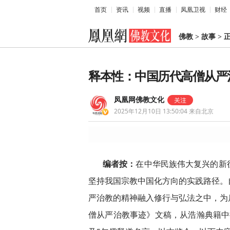
首页
资讯
视频
直播
凤凰卫视
财经
佛教
>
故事
>
释本性：中国历代高僧从严
凤凰网佛教文化
2025年12月10日 13:50:04
来自北京
编者按：
在中华民族伟大复兴的新
坚持我国宗教中国化方向的实践路径。
严治教的精神融入修行与弘法之中，为
僧从严治教事迹》文稿，从浩瀚典籍中