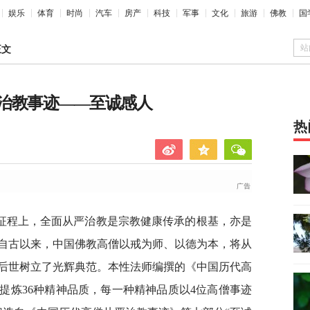
娱乐
体育
时尚
汽车
房产
科技
军事
文化
旅游
佛教
国
站
正文
治教事迹——至诚感人
热
征程上，全面从严治教是宗教健康传承的根基，亦是
自古以来，中国佛教高僧以戒为师、以德为本，将从
后世树立了光辉典范。本性法师编撰的《中国历代高
提炼36种精神品质，每一种精神品质以4位高僧事迹