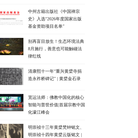
中州古籍出版社《中国禅宗
史》入选“2026年度国家出版
基金资助项目名单”
别再盲目放生！生态环境法典
8月施行，善意也可能触碰法
律红线
清康熙十一年“重兴黄檗寺捐
造永祚桥碑记” | 黄檗金石录
宽运法师：佛教中国化的核心
智能与普世价值|首届宗教中国
化濠江峰会
明崇祯十三年黄檗梵钟铭文、
明崇祯十四年黄檗云版铭文 |