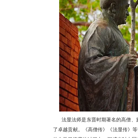
法显法师是东晋时期著名的高僧、
了卓越贡献。《高僧传》《法显传》等