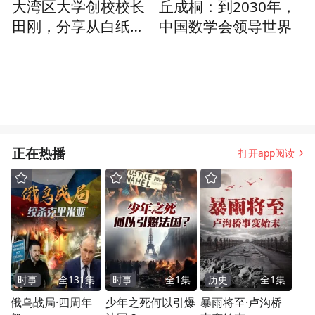
大湾区大学创校校长
丘成桐：到2030年，
田刚，分享从白纸上
中国数学会领导世界
建立湾大的初心，解
读湾大教学特色
正在热播
打开app阅读
时事
全
131
集
时事
全
1
集
历史
全
1
集
俄乌战局·四周年
少年之死何以引爆
暴雨将至·卢沟桥