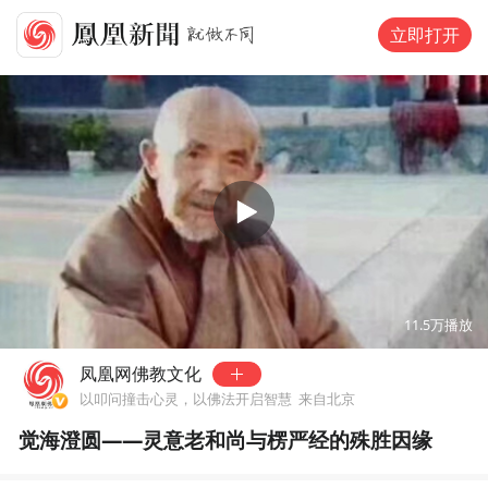
立即打开
00:00
06:42
11.5万
播放
凤凰网佛教文化
以叩问撞击心灵，以佛法开启智慧
来自北京
觉海澄圆——灵意老和尚与楞严经的殊胜因缘