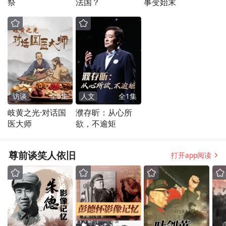
祭
法国？
事变始末
访谈
全
5
集
人文
全
1
集
岐黄之光·对话国
濮存昕：从心所
医大师
欲，不逾矩
尊前谈笑人依旧
打开app阅读