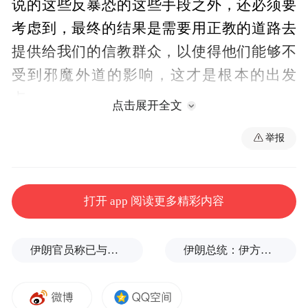
说的这些反暴恐的这些手段之外，还必须要
考虑到，最终的结果是需要用正教的道路去
提供给我们的信教群众，以使得他们能够不
受到邪魔外道的影响，这才是根本的出发
点。
点击展开全文
举报
所以在中国应该说在下一步，除了我们要严
肃法纪要恢复稳定以外，也要更多的考虑如
何去满足当地民众的正当的宗教信仰。信仰
打开 app 阅读更多精彩内容
正常的主流的温和的宗教的人越多，实际上
反对暴恐势力的人就会越多，在这个问题上
伊朗官员称已与阿曼就霍尔木兹海峡通行问题明确总体框架
伊朗总统：伊方未在涉谅解备忘录的谈判中作任何让步
我觉得是建设和打击要双手同时进行。