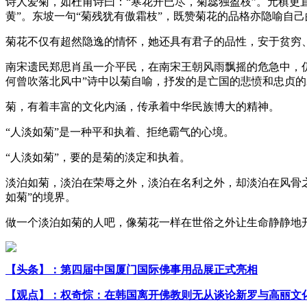
诗人爱菊，如杜甫诗曰：“寒花开已尽，菊蕊独盈枝”。元稹更直
黄”。东坡一句“菊残犹有傲霜枝”，既赞菊花的品格亦隐喻自
菊花不仅有超然隐逸的情怀，她还具有君子的品性，安于贫穷
南宋遗民郑思肖虽一介平民，在南宋王朝风雨飘摇的危急中，
何曾吹落北风中”诗中以菊自喻，抒发的是亡国的悲愤和忠贞
菊，有着丰富的文化内涵，传承着中华民族博大的精神。
“人淡如菊”是一种平和执着、拒绝霸气的心境。
“人淡如菊”，要的是菊的淡定和执着。
淡泊如菊，淡泊在荣辱之外，淡泊在名利之外，却淡泊在风骨
如菊”的境界。
做一个淡泊如菊的人吧，像菊花一样在世俗之外让生命静静地
【头条】：第四届中国厦门国际佛事用品展正式亮相
【观点】：权奇悰：在韩国离开佛教则无从谈论新罗与高丽文