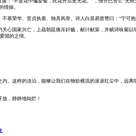
接：“不是花中偏爱菊，此花开后更无花。”，僧齐已赞它“无艳
己的情操。
、不慕荣华、坚贞执着、独具风骨。诗人白居易曾赞曰：“宁可抱
仍关心国家兴亡，上疏朝廷痛斥奸贼，献计献策，并赋诗咏菊以
的爱国的之情。
之内。这样的淡泊，能够让我们在物欲横流的滚滚红尘中，远离
开放，静静地灿烂！
化