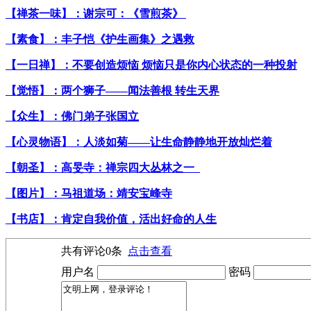
【禅茶一味】：谢宗可：《雪煎茶》
【素食】：丰子恺《护生画集》之遇救
【一日禅】：不要创造烦恼 烦恼只是你内心状态的一种投射
【觉悟】：两个狮子——闻法善根 转生天界
【众生】：佛门弟子张国立
【心灵物语】：人淡如菊——让生命静静地开放灿烂着
【朝圣】：高旻寺：禅宗四大丛林之一
【图片】：马祖道场：靖安宝峰寺
【书店】：肯定自我价值，活出好命的人生
共有评论
0
条
点击查看
用户名
密码