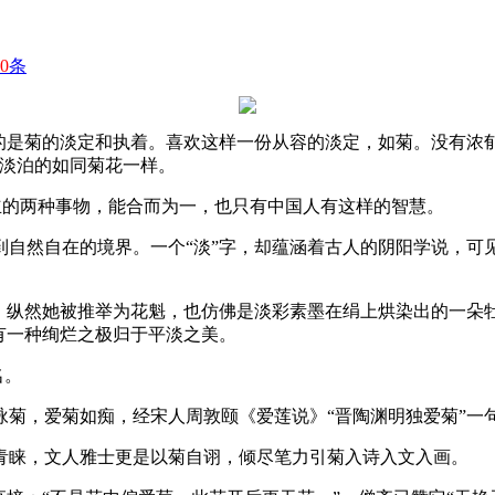
0
条
要的是菊的淡定和执着。喜欢这样一份从容的淡定，如菊。没有
人淡泊的如同菊花一样。
对立的两种事物，能合而为一，也只有中国人有这样的智慧。
自然自在的境界。一个“淡”字，却蕴涵着古人的阴阳学说，可见
，纵然她被推举为花魁，也仿佛是淡彩素墨在绢上烘染出的一朵牡
有一种绚烂之极归于平淡之美。
名。
咏菊，爱菊如痴，经宋人周敦颐《爱莲说》“晋陶渊明独爱菊”一
青睐，文人雅士更是以菊自诩，倾尽笔力引菊入诗入文入画。