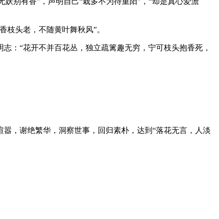
无妖别有香”，声明自己“栽多不为待重阳”，“却是真心爱澹
香枝头老，不随黄叶舞秋风”。
明志：“花开不并百花丛，独立疏篱趣无穷，宁可枝头抱香死，
喧嚣，谢绝繁华，洞察世事，回归素朴，达到“落花无言，人淡