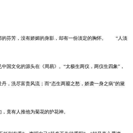
浓郁的芬芳，没有娇媚的身影，却有一份淡定的胸怀。 “人淡
中国文化的源头在《周易》。“太极生两仪，两仪生四象”，
丹，洗尽富贵风流；而“态生两靥之愁，娇袭一身之病”的黛
句，竟有人推他为菊花的护花神。