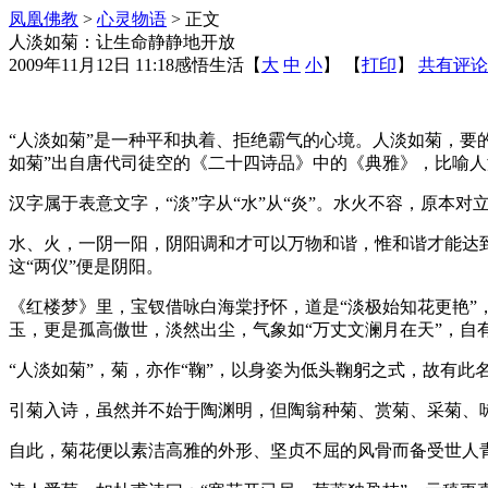
凤凰佛教
>
心灵物语
> 正文
人淡如菊：让生命静静地开放
2009年11月12日 11:18
感悟生活
【
大
中
小
】 【
打印
】
共有评论
“人淡如菊”是一种平和执着、拒绝霸气的心境。人淡如菊，
如菊”出自唐代司徒空的《二十四诗品》中的《典雅》，比喻
汉字属于表意文字，“淡”字从“水”从“炎”。水火不容，原本
水、火，一阴一阳，阴阳调和才可以万物和谐，惟和谐才能达到
这“两仪”便是阴阳。
《红楼梦》里，宝钗借咏白海棠抒怀，道是“淡极始知花更艳”
玉，更是孤高傲世，淡然出尘，气象如“万丈文澜月在天”，自
“人淡如菊”，菊，亦作“鞠”，以身姿为低头鞠躬之式，故有此
引菊入诗，虽然并不始于陶渊明，但陶翁种菊、赏菊、采菊、
自此，菊花便以素洁高雅的外形、坚贞不屈的风骨而备受世人