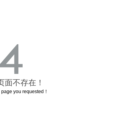
页面不存在！
he page you requested！
这个3.2米的长卷，还原了600岁的紫禁城