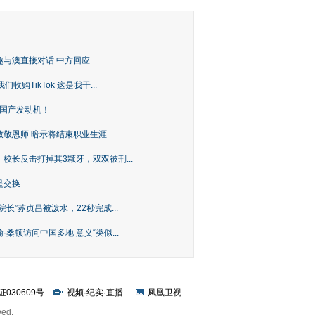
趣与澳直接对话 中方回应
购TikTok 这是我干...
上国产发动机！
致敬恩师 暗示将结束职业生涯
校长反击打掉其3颗牙，双双被刑...
是交换
长”苏贞昌被泼水，22秒完成...
桑顿访问中国多地 意义“类似...
证030609号
视频
·
纪实
·
直播
凤凰卫视
ved.