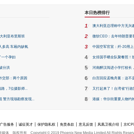
本日热榜排行
1
澳大利亚总理称中方无兴
2
澳大利亚布里斯班
微软CEO：去年特朗普要我们收
3
人多高 车厢内缺氧
中国空军官宣：歼-20用
4
了一个孕妇
女排国手晒全队聚餐照！
5
破分洪
河南醉汉闯进小学打校长，
6
外交部：两个原因
白宫回应孟晚舟案：这不
7
路，7位摄影师...
又打起来了！台湾省“行政院
8
警方现场勘察发现...
港媒：华尔街重要人物约翰·
广告服务
诚征英才
保护隐私权
免责条款
意见反馈
凤凰卫视介绍
京ICP
新媒体
版权所有
Copyright © 2019 Phoenix New Media Limited All Rights Reser