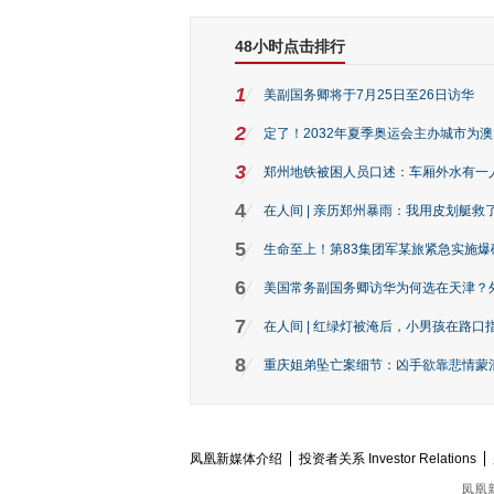
48小时点击排行
1
美副国务卿将于7月25日至26日访华
2
定了！2032年夏季奥运会主办城市为
3
郑州地铁被困人员口述：车厢外水有一
4
在人间 | 亲历郑州暴雨：我用皮划艇救
5
生命至上！第83集团军某旅紧急实施爆
6
美国常务副国务卿访华为何选在天津？
7
在人间 | 红绿灯被淹后，小男孩在路口指
8
重庆姐弟坠亡案细节：凶手欲靠悲情蒙混 
凤凰新媒体介绍
投资者关系 Investor Relations
凤凰