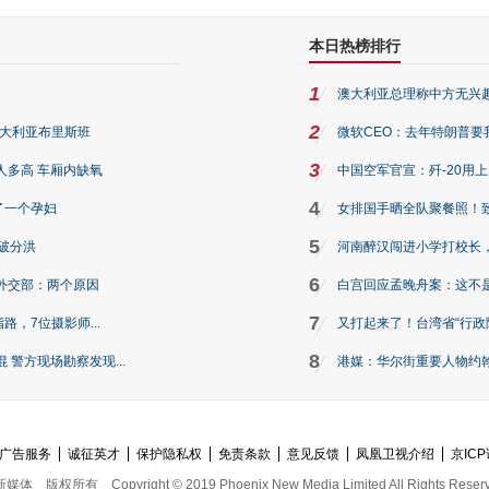
本日热榜排行
1
澳大利亚总理称中方无兴
2
澳大利亚布里斯班
微软CEO：去年特朗普要我们收
3
人多高 车厢内缺氧
中国空军官宣：歼-20用
4
了一个孕妇
女排国手晒全队聚餐照！
5
破分洪
河南醉汉闯进小学打校长，
6
外交部：两个原因
白宫回应孟晚舟案：这不
7
路，7位摄影师...
又打起来了！台湾省“行政院
8
警方现场勘察发现...
港媒：华尔街重要人物约翰·
广告服务
诚征英才
保护隐私权
免责条款
意见反馈
凤凰卫视介绍
京ICP
新媒体
版权所有
Copyright © 2019 Phoenix New Media Limited All Rights Reser