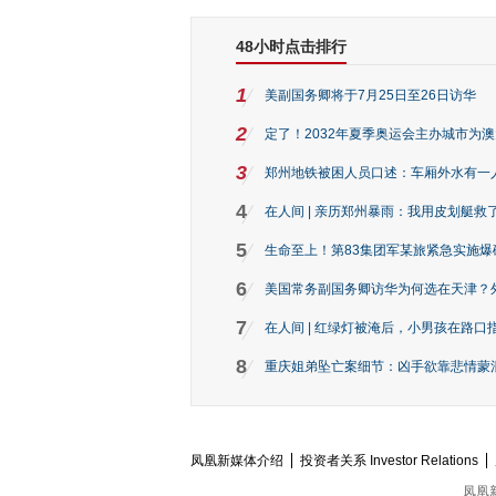
48小时点击排行
1
美副国务卿将于7月25日至26日访华
2
定了！2032年夏季奥运会主办城市为
3
郑州地铁被困人员口述：车厢外水有一
4
在人间 | 亲历郑州暴雨：我用皮划艇救
5
生命至上！第83集团军某旅紧急实施爆
6
美国常务副国务卿访华为何选在天津？
7
在人间 | 红绿灯被淹后，小男孩在路口指
8
重庆姐弟坠亡案细节：凶手欲靠悲情蒙混 
凤凰新媒体介绍
投资者关系 Investor Relations
凤凰