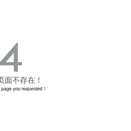
页面不存在！
he page you requested！
这个3.2米的长卷，还原了600岁的紫禁城