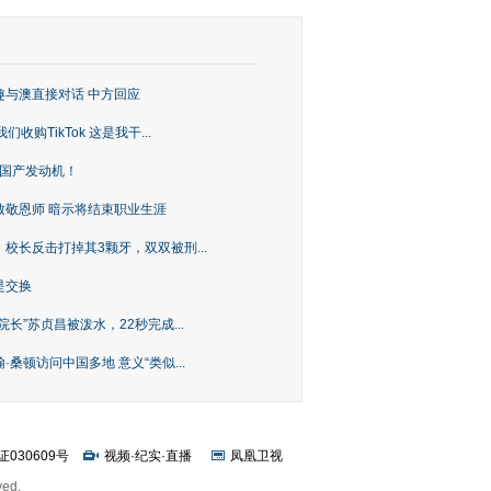
趣与澳直接对话 中方回应
购TikTok 这是我干...
上国产发动机！
致敬恩师 暗示将结束职业生涯
校长反击打掉其3颗牙，双双被刑...
是交换
长”苏贞昌被泼水，22秒完成...
桑顿访问中国多地 意义“类似...
证030609号
视频
·
纪实
·
直播
凤凰卫视
ved.