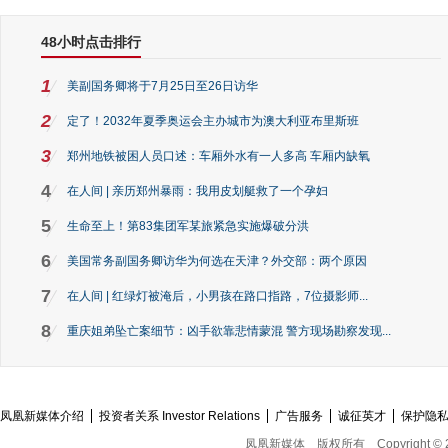
48小时点击排行
1
美副国务卿将于7月25日至26日访华
2
定了！2032年夏季奥运会主办城市为澳大利亚布里斯班
3
郑州地铁被困人员口述：车厢外水有一人多高 车厢内缺氧
4
在人间 | 亲历郑州暴雨：我用皮划艇救了一个孕妇
5
生命至上！第83集团军某旅紧急实施爆破分洪
6
美国常务副国务卿访华为何选在天津？外交部：两个原因
7
在人间 | 红绿灯被淹后，小男孩在路口指路，7位摄影师...
8
重庆姐弟坠亡案细节：凶手欲靠悲情蒙混 警方现场勘察发现...
凤凰新媒体介绍
投资者关系 Investor Relations
广告服务
诚征英才
保护隐
凤凰新媒体
版权所有
Copyright © 