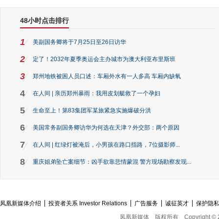
48小时点击排行
1
美副国务卿将于7月25日至26日访华
2
定了！2032年夏季奥运会主办城市为澳大利亚布里斯班
3
郑州地铁被困人员口述：车厢外水有一人多高 车厢内缺氧
4
在人间 | 亲历郑州暴雨：我用皮划艇救了一个孕妇
5
生命至上！第83集团军某旅紧急实施爆破分洪
6
美国常务副国务卿访华为何选在天津？外交部：两个原因
7
在人间 | 红绿灯被淹后，小男孩在路口指路，7位摄影师...
8
重庆姐弟坠亡案细节：凶手欲靠悲情蒙混 警方现场勘察发现...
凤凰新媒体介绍
投资者关系 Investor Relations
广告服务
诚征英才
保护隐
凤凰新媒体
版权所有
Copyright © 