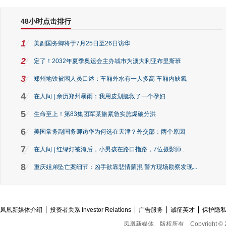
48小时点击排行
1
美副国务卿将于7月25日至26日访华
2
定了！2032年夏季奥运会主办城市为澳大利亚布里斯班
3
郑州地铁被困人员口述：车厢外水有一人多高 车厢内缺氧
4
在人间 | 亲历郑州暴雨：我用皮划艇救了一个孕妇
5
生命至上！第83集团军某旅紧急实施爆破分洪
6
美国常务副国务卿访华为何选在天津？外交部：两个原因
7
在人间 | 红绿灯被淹后，小男孩在路口指路，7位摄影师...
8
重庆姐弟坠亡案细节：凶手欲靠悲情蒙混 警方现场勘察发现...
凤凰新媒体介绍
投资者关系 Investor Relations
广告服务
诚征英才
保护隐
凤凰新媒体
版权所有
Copyright © 