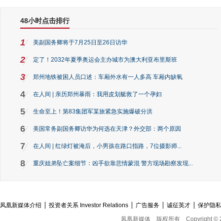
48小时点击排行
1
美副国务卿将于7月25日至26日访华
2
定了！2032年夏季奥运会主办城市为澳大利亚布里斯班
3
郑州地铁被困人员口述：车厢外水有一人多高 车厢内缺氧
4
在人间 | 亲历郑州暴雨：我用皮划艇救了一个孕妇
5
生命至上！第83集团军某旅紧急实施爆破分洪
6
美国常务副国务卿访华为何选在天津？外交部：两个原因
7
在人间 | 红绿灯被淹后，小男孩在路口指路，7位摄影师...
8
重庆姐弟坠亡案细节：凶手欲靠悲情蒙混 警方现场勘察发现...
凤凰新媒体介绍
投资者关系 Investor Relations
广告服务
诚征英才
保护隐
凤凰新媒体
版权所有
Copyright © 