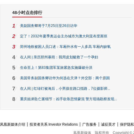
48小时点击排行
1
美副国务卿将于7月25日至26日访华
2
定了！2032年夏季奥运会主办城市为澳大利亚布里斯班
3
郑州地铁被困人员口述：车厢外水有一人多高 车厢内缺氧
4
在人间 | 亲历郑州暴雨：我用皮划艇救了一个孕妇
5
生命至上！第83集团军某旅紧急实施爆破分洪
6
美国常务副国务卿访华为何选在天津？外交部：两个原因
7
在人间 | 红绿灯被淹后，小男孩在路口指路，7位摄影师...
8
重庆姐弟坠亡案细节：凶手欲靠悲情蒙混 警方现场勘察发现...
凤凰新媒体介绍
投资者关系 Investor Relations
广告服务
诚征英才
保护隐
凤凰新媒体
版权所有
Copyright © 