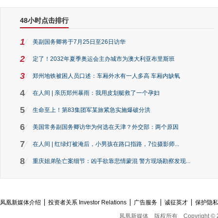
48小时点击排行
1
美副国务卿将于7月25日至26日访华
2
定了！2032年夏季奥运会主办城市为澳大利亚布里斯班
3
郑州地铁被困人员口述：车厢外水有一人多高 车厢内缺氧
4
在人间 | 亲历郑州暴雨：我用皮划艇救了一个孕妇
5
生命至上！第83集团军某旅紧急实施爆破分洪
6
美国常务副国务卿访华为何选在天津？外交部：两个原因
7
在人间 | 红绿灯被淹后，小男孩在路口指路，7位摄影师...
8
重庆姐弟坠亡案细节：凶手欲靠悲情蒙混 警方现场勘察发现...
凤凰新媒体介绍
投资者关系 Investor Relations
广告服务
诚征英才
保护隐
凤凰新媒体
版权所有
Copyright © 