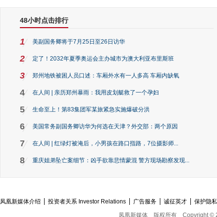
48小时点击排行
1
美副国务卿将于7月25日至26日访华
2
定了！2032年夏季奥运会主办城市为澳大利亚布里斯班
3
郑州地铁被困人员口述：车厢外水有一人多高 车厢内缺氧
4
在人间 | 亲历郑州暴雨：我用皮划艇救了一个孕妇
5
生命至上！第83集团军某旅紧急实施爆破分洪
6
美国常务副国务卿访华为何选在天津？外交部：两个原因
7
在人间 | 红绿灯被淹后，小男孩在路口指路，7位摄影师...
8
重庆姐弟坠亡案细节：凶手欲靠悲情蒙混 警方现场勘察发现...
凤凰新媒体介绍
投资者关系 Investor Relations
广告服务
诚征英才
保护隐
凤凰新媒体
版权所有
Copyright © 