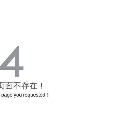
页面不存在！
he page you requested！
，还原了600岁的紫禁城
曲奇届的“爱马仕”把