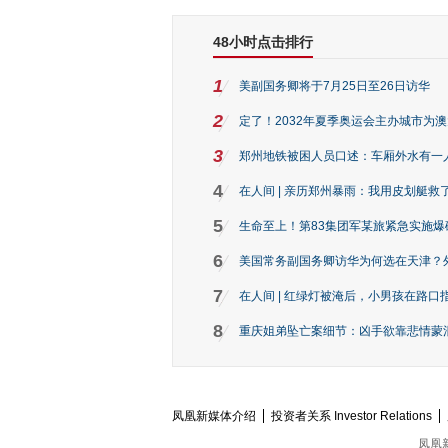
48小时点击排行
1
美副国务卿将于7月25日至26日访华
2
定了！2032年夏季奥运会主办城市为
3
郑州地铁被困人员口述：车厢外水有一
4
在人间 | 亲历郑州暴雨：我用皮划艇救
5
生命至上！第83集团军某旅紧急实施爆
6
美国常务副国务卿访华为何选在天津？
7
在人间 | 红绿灯被淹后，小男孩在路口指
8
重庆姐弟坠亡案细节：凶手欲靠悲情蒙混 
凤凰新媒体介绍
投资者关系 Investor Relations
凤凰