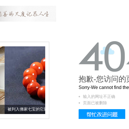
抱歉-您访问的
Sorry-We cannot find t
输入的网址不正确
页面已被删除
七宝的它到底有多美？
这个3.2米的长卷