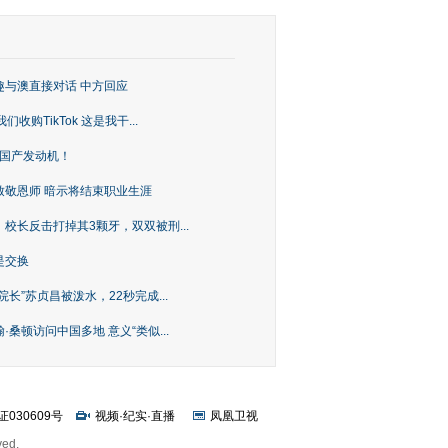
趣与澳直接对话 中方回应
购TikTok 这是我干...
上国产发动机！
致敬恩师 暗示将结束职业生涯
校长反击打掉其3颗牙，双双被刑...
是交换
长”苏贞昌被泼水，22秒完成...
桑顿访问中国多地 意义“类似...
证030609号
视频
·
纪实
·
直播
凤凰卫视
ved.