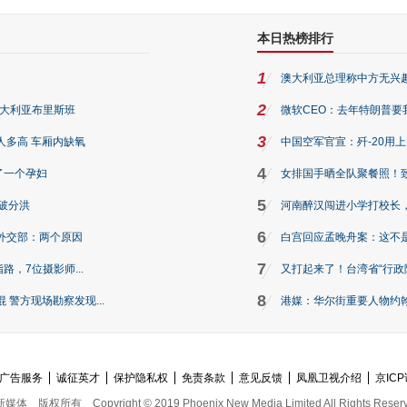
本日热榜排行
1
澳大利亚总理称中方无兴
2
澳大利亚布里斯班
微软CEO：去年特朗普要我们收
3
人多高 车厢内缺氧
中国空军官宣：歼-20用
4
了一个孕妇
女排国手晒全队聚餐照！
5
破分洪
河南醉汉闯进小学打校长，
6
外交部：两个原因
白宫回应孟晚舟案：这不
7
路，7位摄影师...
又打起来了！台湾省“行政院
8
警方现场勘察发现...
港媒：华尔街重要人物约翰·
广告服务
诚征英才
保护隐私权
免责条款
意见反馈
凤凰卫视介绍
京ICP
新媒体
版权所有
Copyright © 2019 Phoenix New Media Limited All Rights Reser