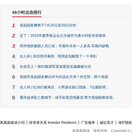
48小时点击排行
1
美副国务卿将于7月25日至26日访华
2
定了！2032年夏季奥运会主办城市为澳大利亚布里斯班
3
郑州地铁被困人员口述：车厢外水有一人多高 车厢内缺氧
4
在人间 | 亲历郑州暴雨：我用皮划艇救了一个孕妇
5
生命至上！第83集团军某旅紧急实施爆破分洪
6
美国常务副国务卿访华为何选在天津？外交部：两个原因
7
在人间 | 红绿灯被淹后，小男孩在路口指路，7位摄影师...
8
重庆姐弟坠亡案细节：凶手欲靠悲情蒙混 警方现场勘察发现...
凤凰新媒体介绍
投资者关系 Investor Relations
广告服务
诚征英才
保护隐
凤凰新媒体
版权所有
Copyright © 