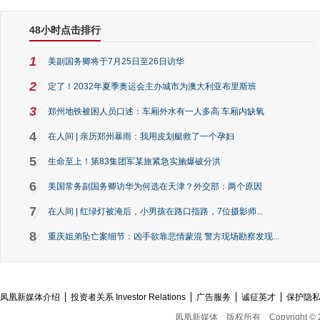
48小时点击排行
1
美副国务卿将于7月25日至26日访华
2
定了！2032年夏季奥运会主办城市为澳大利亚布里斯班
3
郑州地铁被困人员口述：车厢外水有一人多高 车厢内缺氧
4
在人间 | 亲历郑州暴雨：我用皮划艇救了一个孕妇
5
生命至上！第83集团军某旅紧急实施爆破分洪
6
美国常务副国务卿访华为何选在天津？外交部：两个原因
7
在人间 | 红绿灯被淹后，小男孩在路口指路，7位摄影师...
8
重庆姐弟坠亡案细节：凶手欲靠悲情蒙混 警方现场勘察发现...
凤凰新媒体介绍
投资者关系 Investor Relations
广告服务
诚征英才
保护隐
凤凰新媒体
版权所有
Copyright © 