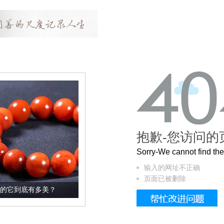
抱歉-您访问的
Sorry-We cannot find t
输入的网址不正确
页面已被删除
？
这个3.2米的长卷，还原了600岁的紫