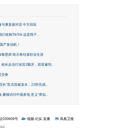
趣与澳直接对话 中方回应
购TikTok 这是我干...
上国产发动机！
致敬恩师 暗示将结束职业生涯
校长反击打掉其3颗牙，双双被刑...
是交换
长”苏贞昌被泼水，22秒完成...
桑顿访问中国多地 意义“类似...
证030609号
视频
·
纪实
·
直播
凤凰卫视
ved.