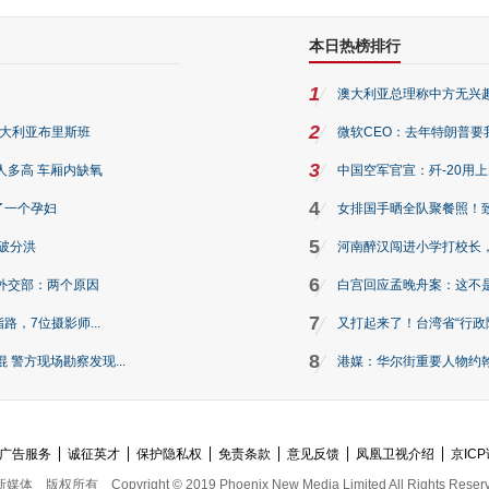
本日热榜排行
1
澳大利亚总理称中方无兴
2
澳大利亚布里斯班
微软CEO：去年特朗普要我们收
3
人多高 车厢内缺氧
中国空军官宣：歼-20用
4
了一个孕妇
女排国手晒全队聚餐照！
5
破分洪
河南醉汉闯进小学打校长，
6
外交部：两个原因
白宫回应孟晚舟案：这不
7
路，7位摄影师...
又打起来了！台湾省“行政院
8
警方现场勘察发现...
港媒：华尔街重要人物约翰·
广告服务
诚征英才
保护隐私权
免责条款
意见反馈
凤凰卫视介绍
京ICP
新媒体
版权所有
Copyright © 2019 Phoenix New Media Limited All Rights Reser