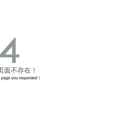
页面不存在！
he page you requested！
禁城
曲奇届的“爱马仕”把你的爱封在罐子里送给