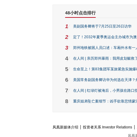
48小时点击排行
1
美副国务卿将于7月25日至26日访华
2
定了！2032年夏季奥运会主办城市为
3
郑州地铁被困人员口述：车厢外水有一
4
在人间 | 亲历郑州暴雨：我用皮划艇救
5
生命至上！第83集团军某旅紧急实施爆
6
美国常务副国务卿访华为何选在天津？
7
在人间 | 红绿灯被淹后，小男孩在路口指
8
重庆姐弟坠亡案细节：凶手欲靠悲情蒙混 
凤凰新媒体介绍
投资者关系 Investor Relations
凤凰