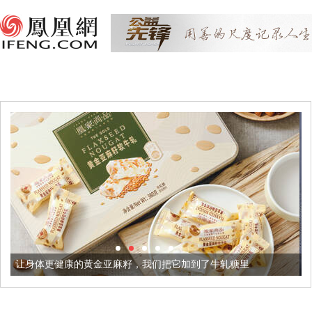
金亚麻籽，我们把它加到了牛轧糖里
被列入佛家七宝的它到