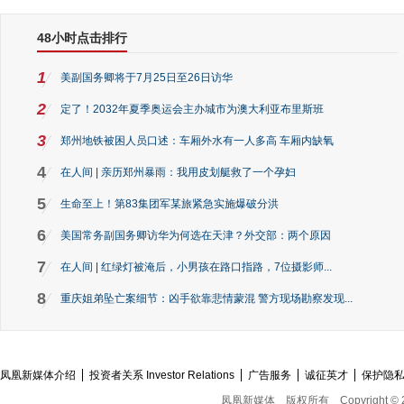
48小时点击排行
1
美副国务卿将于7月25日至26日访华
2
定了！2032年夏季奥运会主办城市为澳大利亚布里斯班
3
郑州地铁被困人员口述：车厢外水有一人多高 车厢内缺氧
4
在人间 | 亲历郑州暴雨：我用皮划艇救了一个孕妇
5
生命至上！第83集团军某旅紧急实施爆破分洪
6
美国常务副国务卿访华为何选在天津？外交部：两个原因
7
在人间 | 红绿灯被淹后，小男孩在路口指路，7位摄影师...
8
重庆姐弟坠亡案细节：凶手欲靠悲情蒙混 警方现场勘察发现...
凤凰新媒体介绍
投资者关系 Investor Relations
广告服务
诚征英才
保护隐
凤凰新媒体
版权所有
Copyright © 