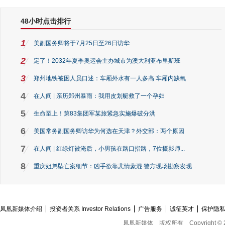
48小时点击排行
1
美副国务卿将于7月25日至26日访华
2
定了！2032年夏季奥运会主办城市为澳大利亚布里斯班
3
郑州地铁被困人员口述：车厢外水有一人多高 车厢内缺氧
4
在人间 | 亲历郑州暴雨：我用皮划艇救了一个孕妇
5
生命至上！第83集团军某旅紧急实施爆破分洪
6
美国常务副国务卿访华为何选在天津？外交部：两个原因
7
在人间 | 红绿灯被淹后，小男孩在路口指路，7位摄影师...
8
重庆姐弟坠亡案细节：凶手欲靠悲情蒙混 警方现场勘察发现...
凤凰新媒体介绍
投资者关系 Investor Relations
广告服务
诚征英才
保护隐
凤凰新媒体
版权所有
Copyright © 