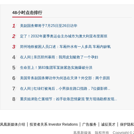
48小时点击排行
1
美副国务卿将于7月25日至26日访华
2
定了！2032年夏季奥运会主办城市为澳大利亚布里斯班
3
郑州地铁被困人员口述：车厢外水有一人多高 车厢内缺氧
4
在人间 | 亲历郑州暴雨：我用皮划艇救了一个孕妇
5
生命至上！第83集团军某旅紧急实施爆破分洪
6
美国常务副国务卿访华为何选在天津？外交部：两个原因
7
在人间 | 红绿灯被淹后，小男孩在路口指路，7位摄影师...
8
重庆姐弟坠亡案细节：凶手欲靠悲情蒙混 警方现场勘察发现...
凤凰新媒体介绍
投资者关系 Investor Relations
广告服务
诚征英才
保护隐
凤凰新媒体
版权所有
Copyright © 