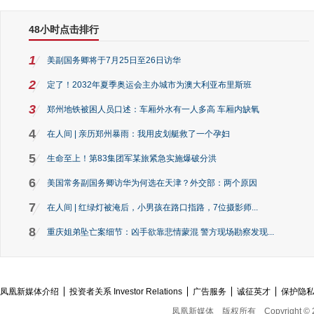
48小时点击排行
1
美副国务卿将于7月25日至26日访华
2
定了！2032年夏季奥运会主办城市为澳大利亚布里斯班
3
郑州地铁被困人员口述：车厢外水有一人多高 车厢内缺氧
4
在人间 | 亲历郑州暴雨：我用皮划艇救了一个孕妇
5
生命至上！第83集团军某旅紧急实施爆破分洪
6
美国常务副国务卿访华为何选在天津？外交部：两个原因
7
在人间 | 红绿灯被淹后，小男孩在路口指路，7位摄影师...
8
重庆姐弟坠亡案细节：凶手欲靠悲情蒙混 警方现场勘察发现...
凤凰新媒体介绍
投资者关系 Investor Relations
广告服务
诚征英才
保护隐
凤凰新媒体
版权所有
Copyright © 