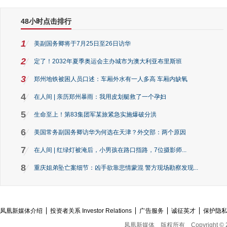
48小时点击排行
1
美副国务卿将于7月25日至26日访华
2
定了！2032年夏季奥运会主办城市为澳大利亚布里斯班
3
郑州地铁被困人员口述：车厢外水有一人多高 车厢内缺氧
4
在人间 | 亲历郑州暴雨：我用皮划艇救了一个孕妇
5
生命至上！第83集团军某旅紧急实施爆破分洪
6
美国常务副国务卿访华为何选在天津？外交部：两个原因
7
在人间 | 红绿灯被淹后，小男孩在路口指路，7位摄影师...
8
重庆姐弟坠亡案细节：凶手欲靠悲情蒙混 警方现场勘察发现...
凤凰新媒体介绍
投资者关系 Investor Relations
广告服务
诚征英才
保护隐
凤凰新媒体
版权所有
Copyright © 