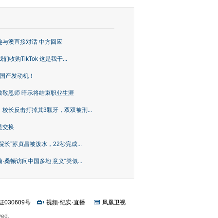
趣与澳直接对话 中方回应
购TikTok 这是我干...
上国产发动机！
致敬恩师 暗示将结束职业生涯
校长反击打掉其3颗牙，双双被刑...
是交换
长”苏贞昌被泼水，22秒完成...
桑顿访问中国多地 意义“类似...
证030609号
视频
·
纪实
·
直播
凤凰卫视
ved.