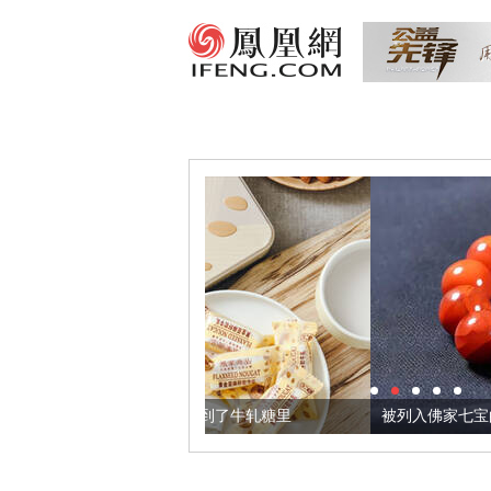
籽，我们把它加到了牛轧糖里
被列入佛家七宝的它到底有多美