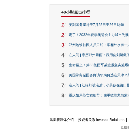
48小时点击排行
1
美副国务卿将于7月25日至26日访华
2
定了！2032年夏季奥运会主办城市为
3
郑州地铁被困人员口述：车厢外水有一
4
在人间 | 亲历郑州暴雨：我用皮划艇救
5
生命至上！第83集团军某旅紧急实施爆
6
美国常务副国务卿访华为何选在天津？
7
在人间 | 红绿灯被淹后，小男孩在路口指
8
重庆姐弟坠亡案细节：凶手欲靠悲情蒙混 
凤凰新媒体介绍
投资者关系 Investor Relations
凤凰