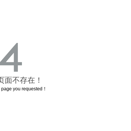
页面不存在！
he page you requested！
禁城
曲奇届的“爱马仕”把你的爱封在罐子里送给