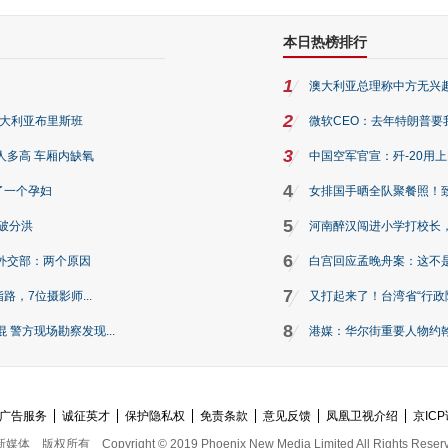
本日热榜排行
1
澳大利亚总理称中方无兴
2
澳大利亚布里斯班
微软CEO：去年特朗普要我们收
3
人多高 车厢内缺氧
中国空军官宣：歼-20用
4
了一个孕妇
女排国手晒全队聚餐照！
5
破分洪
河南醉汉闯进小学打校长，
6
外交部：两个原因
白宫回应孟晚舟案：这不
7
路，7位摄影师...
又打起来了！台湾省“行政院
8
警方现场勘察发现...
港媒：华尔街重要人物约翰·
广告服务
诚征英才
保护隐私权
免责条款
意见反馈
凤凰卫视介绍
京ICP
新媒体
版权所有
Copyright © 2019 Phoenix New Media Limited All Rights Reser