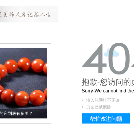
抱歉-您访问的
Sorry-We cannot find t
输入的网址不正确
页面已被删除
？
这个3.2米的长卷，还原了600岁的紫