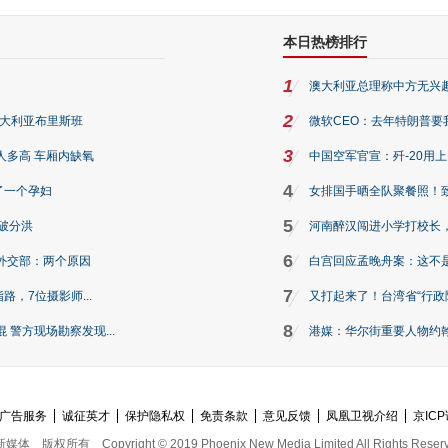
本日热榜排行
1
澳大利亚总理称中方无兴
2
澳大利亚布里斯班
微软CEO：去年特朗普要我们收
3
人多高 车厢内缺氧
中国空军官宣：歼-20用
4
了一个孕妇
女排国手晒全队聚餐照！
5
破分洪
河南醉汉闯进小学打校长，
6
外交部：两个原因
白宫回应孟晚舟案：这不
7
路，7位摄影师...
又打起来了！台湾省“行政院
8
警方现场勘察发现...
港媒：华尔街重要人物约翰·
广告服务
诚征英才
保护隐私权
免责条款
意见反馈
凤凰卫视介绍
京ICP
新媒体
版权所有
Copyright © 2019 Phoenix New Media Limited All Rights Reser