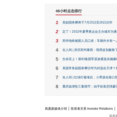
48小时点击排行
1
美副国务卿将于7月25日至26日访华
2
定了！2032年夏季奥运会主办城市为
3
郑州地铁被困人员口述：车厢外水有一
4
在人间 | 亲历郑州暴雨：我用皮划艇救
5
生命至上！第83集团军某旅紧急实施爆
6
美国常务副国务卿访华为何选在天津？
7
在人间 | 红绿灯被淹后，小男孩在路口指
8
重庆姐弟坠亡案细节：凶手欲靠悲情蒙混 
凤凰新媒体介绍
投资者关系 Investor Relations
凤凰