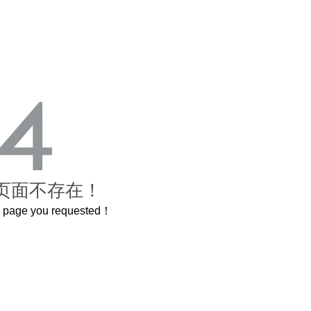
页面不存在！
he page you requested！
曲奇届的“爱马仕”把你的爱封在罐子里送给TA