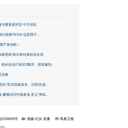
趣与澳直接对话 中方回应
购TikTok 这是我干...
上国产发动机！
致敬恩师 暗示将结束职业生涯
校长反击打掉其3颗牙，双双被刑...
是交换
长”苏贞昌被泼水，22秒完成...
桑顿访问中国多地 意义“类似...
证030609号
视频
·
纪实
·
直播
凤凰卫视
ved.