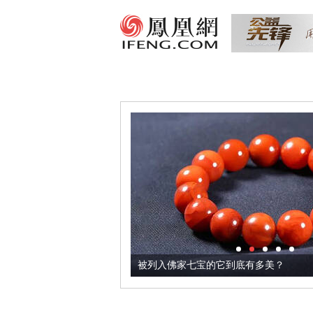
把它加到了牛轧糖里
被列入佛家七宝的它到底有多美？