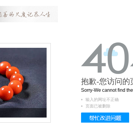
抱歉-您访问的
Sorry-We cannot find t
输入的网址不正确
页面已被删除
这个3.2米的长卷，还原了600岁的紫禁城