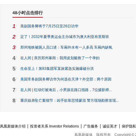
48小时点击排行
1
美副国务卿将于7月25日至26日访华
2
定了！2032年夏季奥运会主办城市为澳大利亚布里斯班
3
郑州地铁被困人员口述：车厢外水有一人多高 车厢内缺氧
4
在人间 | 亲历郑州暴雨：我用皮划艇救了一个孕妇
5
生命至上！第83集团军某旅紧急实施爆破分洪
6
美国常务副国务卿访华为何选在天津？外交部：两个原因
7
在人间 | 红绿灯被淹后，小男孩在路口指路，7位摄影师...
8
重庆姐弟坠亡案细节：凶手欲靠悲情蒙混 警方现场勘察发现...
凤凰新媒体介绍
投资者关系 Investor Relations
广告服务
诚征英才
保护隐
凤凰新媒体
版权所有
Copyright © 