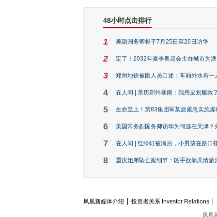
48小时点击排行
1
美副国务卿将于7月25日至26日访华
2
定了！2032年夏季奥运会主办城市为
3
郑州地铁被困人员口述：车厢外水有一
4
在人间 | 亲历郑州暴雨：我用皮划艇救
5
生命至上！第83集团军某旅紧急实施爆
6
美国常务副国务卿访华为何选在天津？
7
在人间 | 红绿灯被淹后，小男孩在路口指
8
重庆姐弟坠亡案细节：凶手欲靠悲情蒙混 
凤凰新媒体介绍
投资者关系 Investor Relations
凤凰