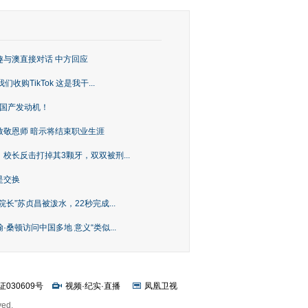
趣与澳直接对话 中方回应
购TikTok 这是我干...
上国产发动机！
致敬恩师 暗示将结束职业生涯
校长反击打掉其3颗牙，双双被刑...
是交换
长”苏贞昌被泼水，22秒完成...
桑顿访问中国多地 意义“类似...
证030609号
视频
·
纪实
·
直播
凤凰卫视
ved.