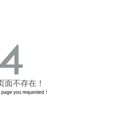
页面不存在！
he page you requested！
这个3.2米的长卷，还原了600岁的紫禁城