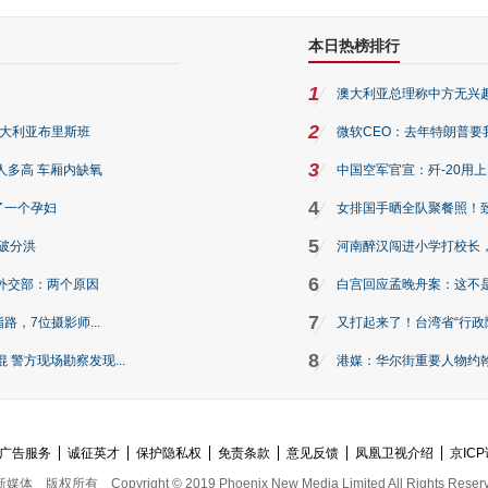
本日热榜排行
1
澳大利亚总理称中方无兴
2
澳大利亚布里斯班
微软CEO：去年特朗普要我们收
3
人多高 车厢内缺氧
中国空军官宣：歼-20用
4
了一个孕妇
女排国手晒全队聚餐照！
5
破分洪
河南醉汉闯进小学打校长，
6
外交部：两个原因
白宫回应孟晚舟案：这不
7
路，7位摄影师...
又打起来了！台湾省“行政院
8
警方现场勘察发现...
港媒：华尔街重要人物约翰·
广告服务
诚征英才
保护隐私权
免责条款
意见反馈
凤凰卫视介绍
京ICP
新媒体
版权所有
Copyright © 2019 Phoenix New Media Limited All Rights Reser