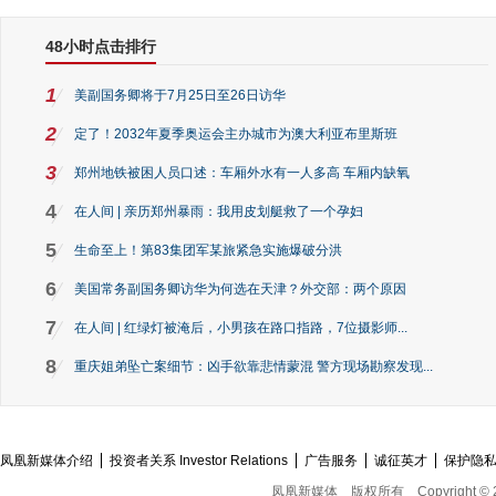
48小时点击排行
1
美副国务卿将于7月25日至26日访华
2
定了！2032年夏季奥运会主办城市为澳大利亚布里斯班
3
郑州地铁被困人员口述：车厢外水有一人多高 车厢内缺氧
4
在人间 | 亲历郑州暴雨：我用皮划艇救了一个孕妇
5
生命至上！第83集团军某旅紧急实施爆破分洪
6
美国常务副国务卿访华为何选在天津？外交部：两个原因
7
在人间 | 红绿灯被淹后，小男孩在路口指路，7位摄影师...
8
重庆姐弟坠亡案细节：凶手欲靠悲情蒙混 警方现场勘察发现...
凤凰新媒体介绍
投资者关系 Investor Relations
广告服务
诚征英才
保护隐
凤凰新媒体
版权所有
Copyright © 