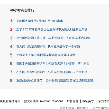
48小时点击排行
1
美副国务卿将于7月25日至26日访华
2
定了！2032年夏季奥运会主办城市为澳大利亚布里斯班
3
郑州地铁被困人员口述：车厢外水有一人多高 车厢内缺氧
4
在人间 | 亲历郑州暴雨：我用皮划艇救了一个孕妇
5
生命至上！第83集团军某旅紧急实施爆破分洪
6
美国常务副国务卿访华为何选在天津？外交部：两个原因
7
在人间 | 红绿灯被淹后，小男孩在路口指路，7位摄影师...
8
重庆姐弟坠亡案细节：凶手欲靠悲情蒙混 警方现场勘察发现...
凤凰新媒体介绍
投资者关系 Investor Relations
广告服务
诚征英才
保护隐
凤凰新媒体
版权所有
Copyright © 