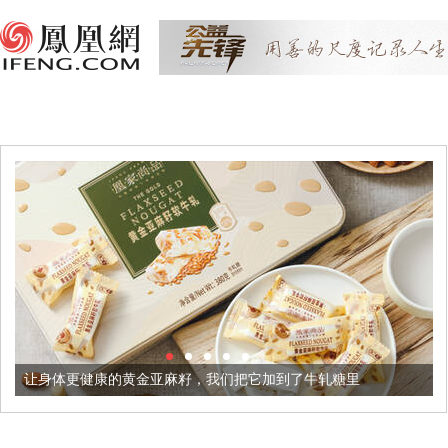
康的黄金亚麻籽，我们把它加到了牛轧糖里
被列入佛家七宝