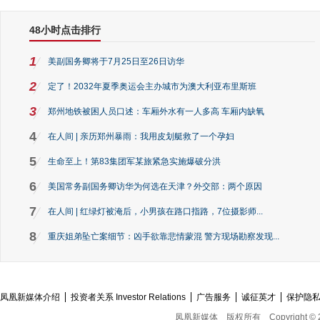
48小时点击排行
1
美副国务卿将于7月25日至26日访华
2
定了！2032年夏季奥运会主办城市为澳大利亚布里斯班
3
郑州地铁被困人员口述：车厢外水有一人多高 车厢内缺氧
4
在人间 | 亲历郑州暴雨：我用皮划艇救了一个孕妇
5
生命至上！第83集团军某旅紧急实施爆破分洪
6
美国常务副国务卿访华为何选在天津？外交部：两个原因
7
在人间 | 红绿灯被淹后，小男孩在路口指路，7位摄影师...
8
重庆姐弟坠亡案细节：凶手欲靠悲情蒙混 警方现场勘察发现...
凤凰新媒体介绍
投资者关系 Investor Relations
广告服务
诚征英才
保护隐
凤凰新媒体
版权所有
Copyright © 