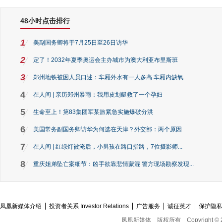
48小时点击排行
1
美副国务卿将于7月25日至26日访华
2
定了！2032年夏季奥运会主办城市为澳大利亚布里斯班
3
郑州地铁被困人员口述：车厢外水有一人多高 车厢内缺氧
4
在人间 | 亲历郑州暴雨：我用皮划艇救了一个孕妇
5
生命至上！第83集团军某旅紧急实施爆破分洪
6
美国常务副国务卿访华为何选在天津？外交部：两个原因
7
在人间 | 红绿灯被淹后，小男孩在路口指路，7位摄影师...
8
重庆姐弟坠亡案细节：凶手欲靠悲情蒙混 警方现场勘察发现...
凤凰新媒体介绍
投资者关系 Investor Relations
广告服务
诚征英才
保护隐
凤凰新媒体
版权所有
Copyright © 